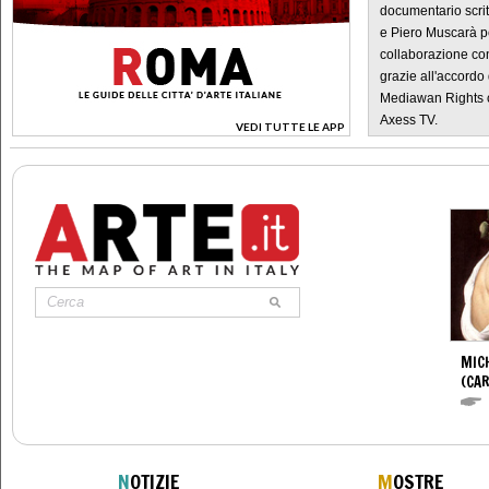
documentario scrit
e Piero Muscarà pe
collaborazione con
grazie all'accordo 
Mediawan Rights c
Axess TV.
VEDI TUTTE LE APP
>
MIC
(CA
N
OTIZIE
M
OSTRE