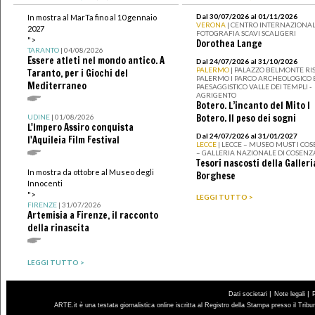
Dal 30/07/2026 al 01/11/2026
In mostra al MarTa fino al 10 gennaio
VERONA
| CENTRO INTERNAZIONAL
2027
FOTOGRAFIA SCAVI SCALIGERI
">
Dorothea Lange
TARANTO
| 04/08/2026
Essere atleti nel mondo antico. A
Dal 24/07/2026 al 31/10/2026
PALERMO
| PALAZZO BELMONTE RIS
Taranto, per i Giochi del
PALERMO I PARCO ARCHEOLOGICO 
Mediterraneo
PAESAGGISTICO VALLE DEI TEMPLI -
AGRIGENTO
Botero. L’incanto del Mito I
Botero. Il peso dei sogni
UDINE
| 01/08/2026
L'Impero Assiro conquista
Dal 24/07/2026 al 31/01/2027
l'Aquileia Film Festival
LECCE
| LECCE – MUSEO MUST I CO
– GALLERIA NAZIONALE DI COSENZ
Tesori nascosti della Galleri
In mostra da ottobre al Museo degli
Borghese
Innocenti
">
LEGGI TUTTO >
FIRENZE
| 31/07/2026
Artemisia a Firenze, il racconto
della rinascita
LEGGI TUTTO >
|
|
Dati societari
Note legali
ARTE.it è una testata giornalistica online iscritta al Registro della Stampa presso il Trib