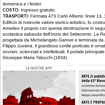
domenica e i festivi.
COSTO
:
Ingresso gratuito.
TRASPORTI
:
Fermata 473 Carlo Alberto: linee 13, 
Edificio di notevole valore storico-artistico, fu costru
Amedeo II proprio con questa destinazione in seguit
scolastica sabauda dell'inizio del Settecento. La Re
progettata da Michelangelo Garove e terminata da 
Filippo Juvarra. Il grandioso cortile porticato è ornat
sovrani, scienziati e intellettuali. Il portale principale
Giuseppe Maria Talucchi (1834).
LE NOSTRE APP
ARTE.it pubbli
della 61ª Bien
occasione dell'ape
Internazionale d'A
Mappa Geopolitica
ARTE E PROPAG