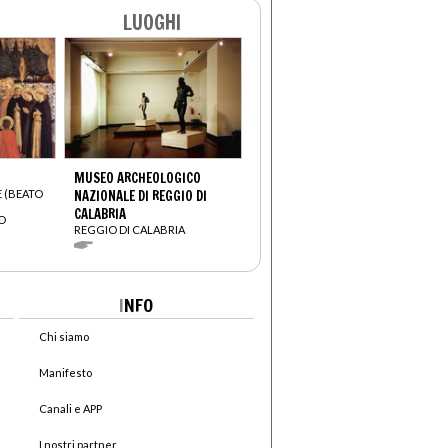
LUOGHI
MUSEO ARCHEOLOGICO
E (BEATO
NAZIONALE DI REGGIO DI
CALABRIA
O
REGGIO DI CALABRIA
I
NFO
Chi siamo
Manifesto
Canali e APP
I nostri partner