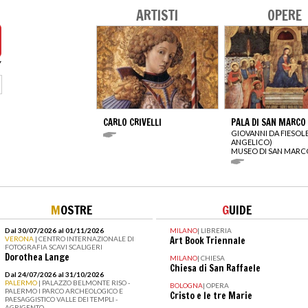
ARTISTI
OPERE
CARLO CRIVELLI
PALA DI SAN MARCO
GIOVANNI DA FIESOL
ANGELICO)
MUSEO DI SAN MARC
M
OSTRE
G
UIDE
Dal 30/07/2026 al 01/11/2026
MILANO
|
LIBRERIA
VERONA
| CENTRO INTERNAZIONALE DI
Art Book Triennale
FOTOGRAFIA SCAVI SCALIGERI
Dorothea Lange
MILANO
|
CHIESA
Chiesa di San Raffaele
Dal 24/07/2026 al 31/10/2026
PALERMO
| PALAZZO BELMONTE RISO -
BOLOGNA
|
OPERA
PALERMO I PARCO ARCHEOLOGICO E
Cristo e le tre Marie
PAESAGGISTICO VALLE DEI TEMPLI -
AGRIGENTO