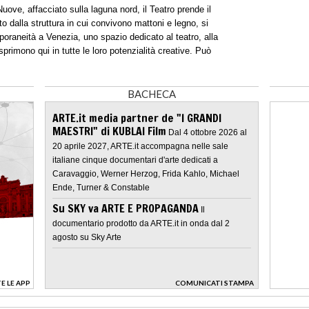
ove, affacciato sulla laguna nord, il Teatro prende il
o dalla struttura in cui convivono mattoni e legno, si
oraneità a Venezia, uno spazio dedicato al teatro, alla
rimono qui in tutte le loro potenzialità creative. Può
BACHECA
ARTE.it media partner de "I GRANDI
MAESTRI" di KUBLAI Film
Dal 4 ottobre 2026 al
20 aprile 2027, ARTE.it accompagna nelle sale
italiane cinque documentari d'arte dedicati a
Caravaggio, Werner Herzog, Frida Kahlo, Michael
Ende, Turner & Constable
Su SKY va ARTE E PROPAGANDA
Il
documentario prodotto da ARTE.it in onda dal 2
agosto su Sky Arte
E LE APP
COMUNICATI STAMPA
>