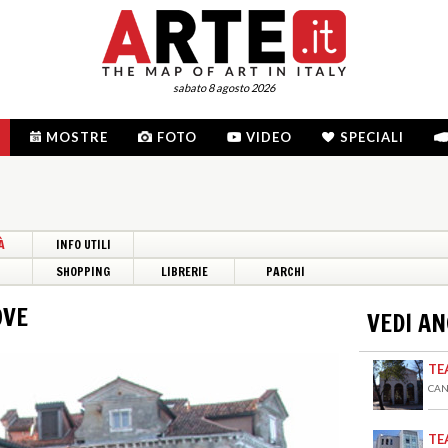
sabato 8 agosto 2026
MOSTRE
FOTO
VIDEO
SPECIALI
À
INFO UTILI
I
SHOPPING
LIBRERIE
PARCHI
OVE
VEDI A
TE
CAN
TE