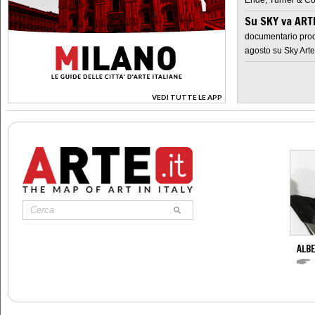
Su SKY va AR
documentario prod
agosto su Sky Arte
VEDI TUTTE LE APP
>
ALBE