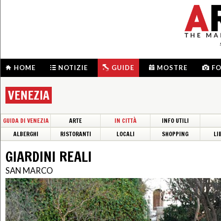
HOME
NOTIZIE
GUIDE
MOSTRE
F
VENEZIA
GUIDA DI VENEZIA
ARTE
IN CITTÀ
INFO UTILI
ALBERGHI
RISTORANTI
LOCALI
SHOPPING
LI
GIARDINI REALI
SAN MARCO