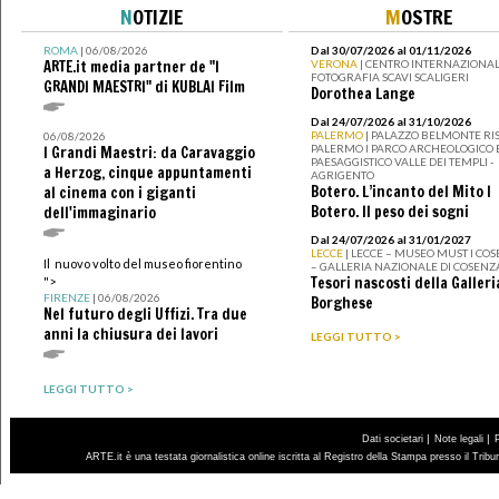
N
OTIZIE
M
OSTRE
ROMA
| 06/08/2026
Dal 30/07/2026 al 01/11/2026
ARTE.it media partner de "I
VERONA
| CENTRO INTERNAZIONAL
FOTOGRAFIA SCAVI SCALIGERI
GRANDI MAESTRI" di KUBLAI Film
Dorothea Lange
Dal 24/07/2026 al 31/10/2026
PALERMO
| PALAZZO BELMONTE RIS
06/08/2026
PALERMO I PARCO ARCHEOLOGICO 
I Grandi Maestri: da Caravaggio
PAESAGGISTICO VALLE DEI TEMPLI -
a Herzog, cinque appuntamenti
AGRIGENTO
Botero. L’incanto del Mito I
al cinema con i giganti
Botero. Il peso dei sogni
dell'immaginario
Dal 24/07/2026 al 31/01/2027
LECCE
| LECCE – MUSEO MUST I CO
Il nuovo volto del museo fiorentino
– GALLERIA NAZIONALE DI COSENZ
Tesori nascosti della Galleri
">
FIRENZE
| 06/08/2026
Borghese
Nel futuro degli Uffizi. Tra due
anni la chiusura dei lavori
LEGGI TUTTO >
LEGGI TUTTO >
|
|
Dati societari
Note legali
ARTE.it è una testata giornalistica online iscritta al Registro della Stampa presso il Trib