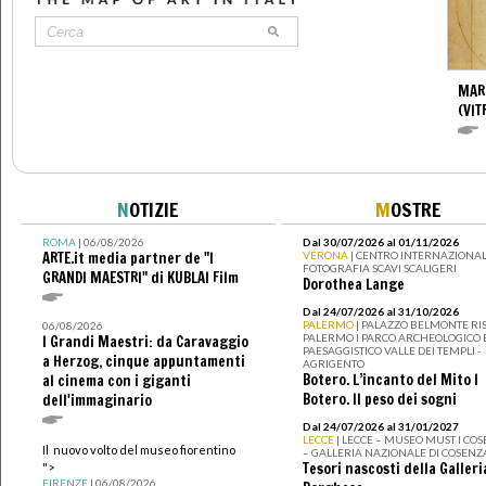
MAR
(VIT
N
OTIZIE
M
OSTRE
ROMA
| 06/08/2026
Dal 30/07/2026 al 01/11/2026
ARTE.it media partner de "I
VERONA
| CENTRO INTERNAZIONAL
FOTOGRAFIA SCAVI SCALIGERI
GRANDI MAESTRI" di KUBLAI Film
Dorothea Lange
Dal 24/07/2026 al 31/10/2026
PALERMO
| PALAZZO BELMONTE RIS
06/08/2026
PALERMO I PARCO ARCHEOLOGICO 
I Grandi Maestri: da Caravaggio
PAESAGGISTICO VALLE DEI TEMPLI -
a Herzog, cinque appuntamenti
AGRIGENTO
Botero. L’incanto del Mito I
al cinema con i giganti
Botero. Il peso dei sogni
dell'immaginario
Dal 24/07/2026 al 31/01/2027
LECCE
| LECCE – MUSEO MUST I CO
Il nuovo volto del museo fiorentino
– GALLERIA NAZIONALE DI COSENZ
Tesori nascosti della Galleri
">
FIRENZE
| 06/08/2026