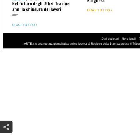
Borghese
Nel futuro degli Uffizi. Tra due
anni la chiusura dei lavori
LEGGI TUTTO >
LEGGI TUTTO >
|
|
Dati societari
Note legali
ARTE.it è una testata giornalistica online iscritta al Registro della Stampa presso il Trib