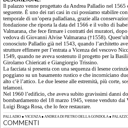
Il palazzo venne progettato da Andrea Palladio nel 1565 e
seguente. È uno dei rari casi in cui possiamo stabilire con
temporale di un’opera palladiana, grazie alla conservazio
fondazione che riporta la data del 1566 e il volto di Isab
Valmarana, che fece firmare i contratti dei muratori, dopo
vedova di Giovanni Alvise Valmarana (†1558). Quest’ul
conosciuto Palladio già nel 1543, quando l’architetto avev
strutture effimere per l’entrata a Vicenza del vescovo Nic
1549, quando ne aveva sostenuto il progetto per la Basili
Girolamo Chiericati e Giangiorgio Trissino.
La facciata si presenta con una sequenza di lesene corinzi
poggiano su un basamento rustico e che incorniciano due o
alto c’è l’attico. Le due lesene alle estremità, più corte, s
telamoni.
Nel 1960 l’edificio, che aveva subito gravissimi danni do
bombardamento del 18 marzo 1945, venne venduto dai V
Luigi Braga Rosa, che lo fece restaurare.
PALLADIO
●
VICENZA
●
ANDREA DI PIETRO DELLA GONDOLA
●
PALAZZ
COMMENTI