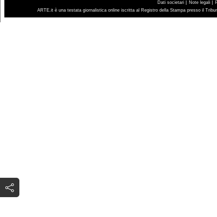
|
|
Dati societari
Note legali
ARTE.it è una testata giornalistica online iscritta al Registro della Stampa presso il Trib