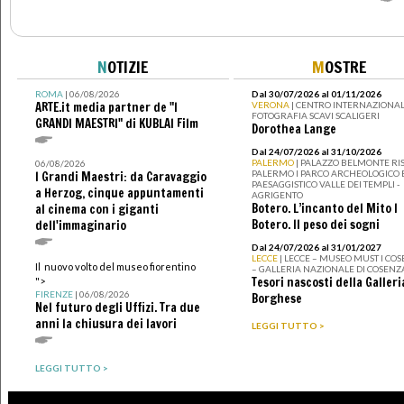
N
OTIZIE
M
OSTRE
ROMA
| 06/08/2026
Dal 30/07/2026 al 01/11/2026
ARTE.it media partner de "I
VERONA
| CENTRO INTERNAZIONAL
FOTOGRAFIA SCAVI SCALIGERI
GRANDI MAESTRI" di KUBLAI Film
Dorothea Lange
Dal 24/07/2026 al 31/10/2026
PALERMO
| PALAZZO BELMONTE RIS
06/08/2026
PALERMO I PARCO ARCHEOLOGICO 
I Grandi Maestri: da Caravaggio
PAESAGGISTICO VALLE DEI TEMPLI -
a Herzog, cinque appuntamenti
AGRIGENTO
Botero. L’incanto del Mito I
al cinema con i giganti
Botero. Il peso dei sogni
dell'immaginario
Dal 24/07/2026 al 31/01/2027
LECCE
| LECCE – MUSEO MUST I CO
Il nuovo volto del museo fiorentino
– GALLERIA NAZIONALE DI COSENZ
Tesori nascosti della Galleri
">
FIRENZE
| 06/08/2026
Borghese
Nel futuro degli Uffizi. Tra due
anni la chiusura dei lavori
LEGGI TUTTO >
LEGGI TUTTO >