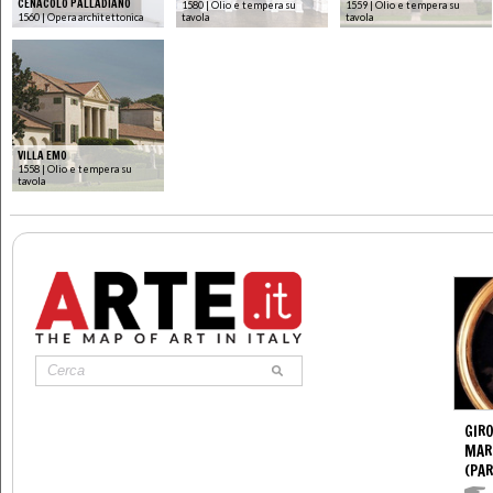
CENACOLO PALLADIANO
1580 | Olio e tempera su
1559 | Olio e tempera su
1560 | Opera architettonica
tavola
tavola
VILLA EMO
1558 | Olio e tempera su
tavola
GIR
MAR
(PA