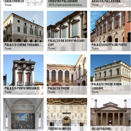
CASA COGOLLO
CHIOSTRO PALLADIANO
BASILICA PALLADIANA
Trono
1579 | Opera architettonica
Trono
PALAZZO DA SCHIO VACCARI
PALAZZO CIVENA TRISSINO
LIOY
PALAZZO ISEPPO DA PORTO
Trono
Trono
Trono
PALAZZO THIENE BONIN
PALAZZO PORTO BREGANZE
PALAZZO THIENE
LONGARE
Trono
Trono
Trono
TEATRO OLIMPICO
VILLA FOSCARI