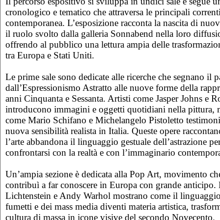
Il percorso espositivo si sviluppa in undici sale e segue
cronologico e tematico che attraversa le principali correnti
contemporanea. L’esposizione racconta la nascita di nuovi 
il ruolo svolto dalla galleria Sonnabend nella loro diffusi
offrendo al pubblico una lettura ampia delle trasformazion
tra Europa e Stati Uniti.
Le prime sale sono dedicate alle ricerche che segnano il 
dall’Espressionismo Astratto alle nuove forme della rappr
anni Cinquanta e Sessanta. Artisti come Jasper Johns e 
introducono immagini e oggetti quotidiani nella pittura, 
come Mario Schifano e Michelangelo Pistoletto testimonia
nuova sensibilità realista in Italia. Queste opere racconta
l’arte abbandona il linguaggio gestuale dell’astrazione per
confrontarsi con la realtà e con l’immaginario contempor
Un’ampia sezione è dedicata alla Pop Art, movimento c
contribuì a far conoscere in Europa con grande anticipo.
Lichtenstein e Andy Warhol mostrano come il linguaggio 
fumetti e dei mass media diventi materia artistica, trasf
cultura di massa in icone visive del secondo Novecento.