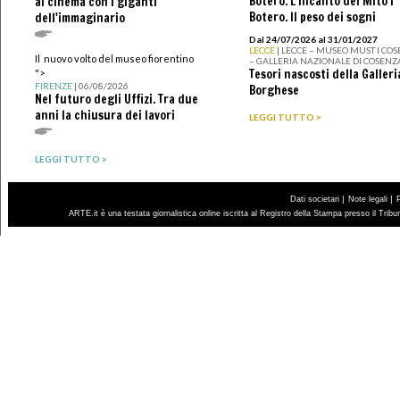
Botero. L’incanto del Mito I
al cinema con i giganti
Botero. Il peso dei sogni
dell'immaginario
Dal 24/07/2026 al 31/01/2027
LECCE
| LECCE – MUSEO MUST I CO
Il nuovo volto del museo fiorentino
– GALLERIA NAZIONALE DI COSENZ
Tesori nascosti della Galleri
">
FIRENZE
| 06/08/2026
Borghese
Nel futuro degli Uffizi. Tra due
anni la chiusura dei lavori
LEGGI TUTTO >
LEGGI TUTTO >
|
|
Dati societari
Note legali
ARTE.it è una testata giornalistica online iscritta al Registro della Stampa presso il Trib