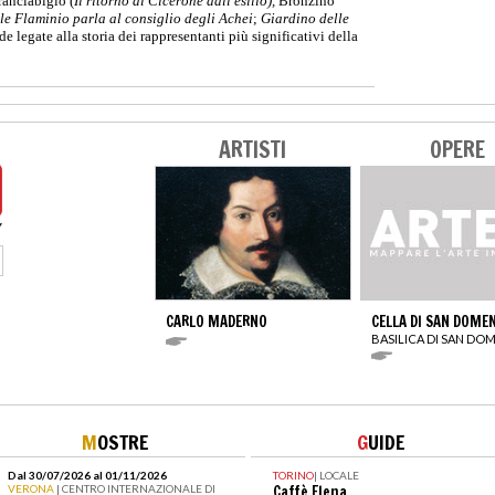
Franciabigio (
Il ritorno di Cicerone dall'esilio),
Bronzino
ole Flaminio parla al consiglio degli Achei
;
Giardino delle
de legate alla storia dei rappresentanti più significativi della
ARTISTI
OPERE
CARLO MADERNO
CELLA DI SAN DOME
BASILICA DI SAN DO
M
OSTRE
G
UIDE
Dal 30/07/2026 al 01/11/2026
TORINO
|
LOCALE
VERONA
| CENTRO INTERNAZIONALE DI
Caffè Elena