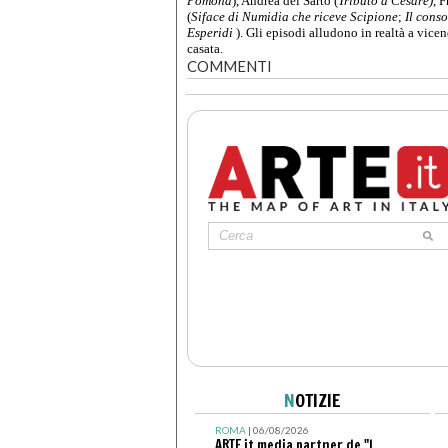
Pomona
), Andrea del Sarto (
Tributo a Cesare)
, 
(
Siface di Numidia che riceve Scipione
;
Il cons
Esperidi
). Gli episodi alludono in realtà a vicen
casata.
COMMENTI
N
OTIZIE
ROMA
| 06/08/2026
ARTE.it media partner de "I