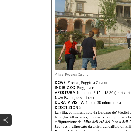
Villa di Poggio a Caiano
DOVE
:
Firenze, Poggio a Caiano
INDIRIZZO
:
Poggio a caiano
APERTURA
:
lun-dom - 8,15 – 18.30 (orari vari
COSTO
:
ingresso libero
DURATA VISITA
:
1 ora e 30 minuti circa
DESCRIZIONE:
La villa, commissionata da Lorenzo de’ Medici a 
famiglia. All’esterno, dominato da un pronao clas
raffigurazione del
Mito dell’età dell’oro
o dell’
Leone X
, , affrescato da artisti del calibro di Fi