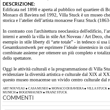
DESCRIZIONE:
Edificata nel 1898 e aperta al pubblico nel quartiere di 
Monaco di Baviera nel 1992, Villa Stuck è un museo che
storica e l’atelier dell’artista monacese Franz Stuck (186
In contrasto con l'architettura neoclassica dell'edificio, l’a
interni e arredò la villa in stile Art Noveau / Art Deco, ch
esempio in stile liberty di “arte totale” - in tedesco si usa 
Gesamtkunstwerk per esprimere l’ideale sinestesico in cui 
combinate assieme per ottenere un più completo e totali
dello spettatore.
Oggi le attività culturali e la programmazione di Villa S
evidenziare la diversità artistica e culturale dal XIX al X
questo museo monacense un vivido centro culturale dal re
ART NOUVEAU
●
CASA MUSEO
●
MONACO DI BAVIERA
●
VILLA STUCK
MUNICH
●
BOGENHAUSEN
●
FRANZ STUCK
COMMENTI