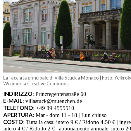
La facciata principale di Villa Stuck a Monaco | Foto: Yelkr
Wikimedia Creative Commons
INDIRIZZO
:
Prinzregentenstraße 60
E-MAIL
:
villastuck@muenchen.de
TELEFONO
:
+49 89 4555510
APERTURA
:
Mar - dom 11 - 18 | Lun chiuso
COSTO
:
Tutta la casa: intero 9 € / Ridotto 4.50 € | ingr
intero 4 € / Ridotto 2 € | abbonamento annuale: intero 20