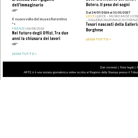
Botero. Il peso dei sogni
dell'immaginario
Dal 24/07/2026 al 31/01/2027
LECCE
| LECCE – MUSEO MUST I CO
Il nuovo volto del museo fiorentino
– GALLERIA NAZIONALE DI COSENZ
Tesori nascosti della Galleri
">
FIRENZE
| 06/08/2026
Borghese
Nel futuro degli Uffizi. Tra due
anni la chiusura dei lavori
LEGGI TUTTO >
LEGGI TUTTO >
|
|
Dati societari
Note legali
ARTE.it è una testata giornalistica online iscritta al Registro della Stampa presso il Trib