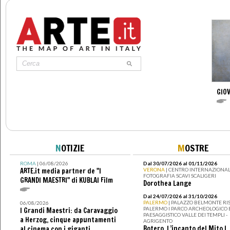
GIOV
N
OTIZIE
M
OSTRE
ROMA
| 06/08/2026
Dal 30/07/2026 al 01/11/2026
ARTE.it media partner de "I
VERONA
| CENTRO INTERNAZIONAL
FOTOGRAFIA SCAVI SCALIGERI
GRANDI MAESTRI" di KUBLAI Film
Dorothea Lange
Dal 24/07/2026 al 31/10/2026
PALERMO
| PALAZZO BELMONTE RIS
06/08/2026
PALERMO I PARCO ARCHEOLOGICO 
I Grandi Maestri: da Caravaggio
PAESAGGISTICO VALLE DEI TEMPLI -
a Herzog, cinque appuntamenti
AGRIGENTO
Botero. L’incanto del Mito I
al cinema con i giganti