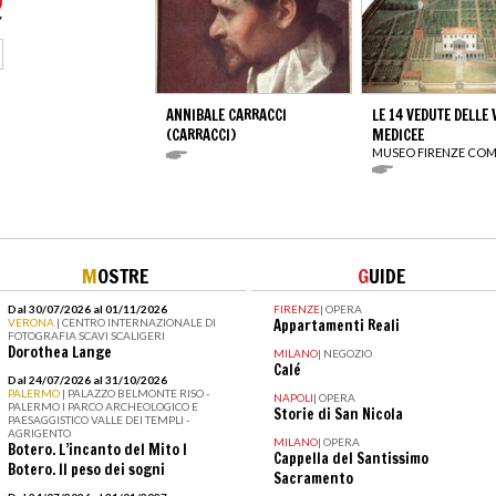
ANNIBALE CARRACCI
LE 14 VEDUTE DELLE 
(CARRACCI)
MEDICEE
MUSEO FIRENZE COM
M
OSTRE
G
UIDE
Dal 30/07/2026 al 01/11/2026
FIRENZE
|
OPERA
VERONA
| CENTRO INTERNAZIONALE DI
Appartamenti Reali
FOTOGRAFIA SCAVI SCALIGERI
Dorothea Lange
MILANO
|
NEGOZIO
Calé
Dal 24/07/2026 al 31/10/2026
PALERMO
| PALAZZO BELMONTE RISO -
NAPOLI
|
OPERA
PALERMO I PARCO ARCHEOLOGICO E
Storie di San Nicola
PAESAGGISTICO VALLE DEI TEMPLI -
AGRIGENTO
MILANO
|
OPERA
Botero. L’incanto del Mito I
Cappella del Santissimo
Botero. Il peso dei sogni
Sacramento