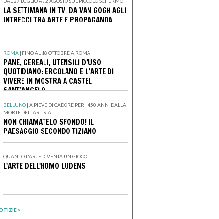
DAL 27 LUGLIO AL 2 AGOSTO SUL PICCOLO SCHERMO
LA SETTIMANA IN TV, DA VAN GOGH AGLI
INTRECCI TRA ARTE E PROPAGANDA
ROMA
|
FINO AL 18 OTTOBRE A ROMA
PANE, CEREALI, UTENSILI D’USO
QUOTIDIANO: ERCOLANO E L’ARTE DI
VIVERE IN MOSTRA A CASTEL
SANT’ANGELO
BELLUNO
|
A PIEVE DI CADORE PER I 450 ANNI DALLA
MORTE DELL’ARTISTA
NON CHIAMATELO SFONDO! IL
PAESAGGIO SECONDO TIZIANO
QUANDO L'ARTE DIVENTA UN GIOCO
L'ARTE DELL'HOMO LUDENS
OTIZIE >