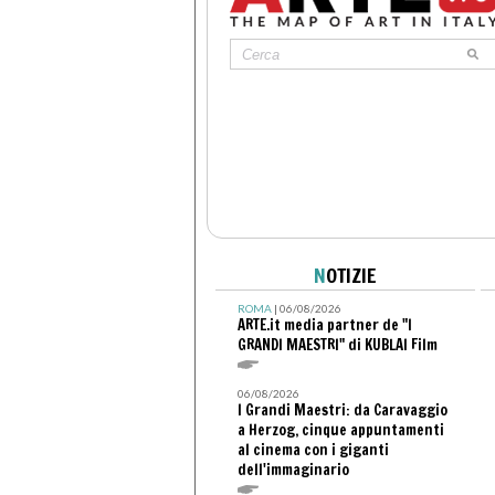
N
OTIZIE
ROMA
| 06/08/2026
ARTE.it media partner de "I
GRANDI MAESTRI" di KUBLAI Film
06/08/2026
I Grandi Maestri: da Caravaggio
a Herzog, cinque appuntamenti
al cinema con i giganti
dell'immaginario