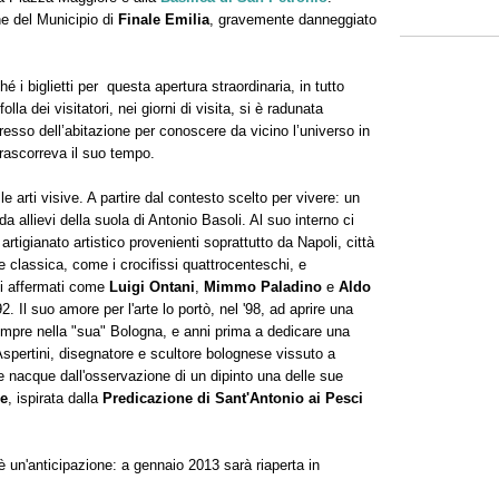
ne del Municipio di
Finale Emilia
, gravemente danneggiato
é i biglietti per questa apertura straordinaria, in tutto
a dei visitatori, nei giorni di visita, si è radunata
gresso dell’abitazione per conoscere da vicino l’universo in
rascorreva il suo tempo.
arti visive. A partire dal contesto scelto per vivere: un
a allievi della suola di Antonio Basoli. Al suo interno ci
artigianato artistico provenienti soprattutto da Napoli, città
 classica, come i crocifissi quattrocenteschi, e
ci affermati come
Luigi Ontani
,
Mimmo Paladino
e
Aldo
 Il suo amore per l'arte lo portò, nel '98, ad aprire una
 sempre nella "sua" Bologna, e anni prima a dedicare una
Aspertini, disegnatore e scultore bolognese vissuto a
 nacque dall'osservazione di un dipinto una delle sue
re
, ispirata dalla
Predicazione di Sant'Antonio ai Pesci
è un'anticipazione: a gennaio 2013 sarà riaperta in