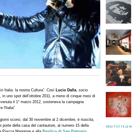
in Italia: la nostra Cultura”. Così
Lucio Dalla
, socio
 in uno spot dell’ottobre 2011, a meno di cinque mesi di
vvenuta il 1° marzo 2012, sosteneva la campagna
 l'Italia”.
giorni scorsi, dal 30 novembre al 2 dicembre, è riuscita,
e le porte della casa del cantautore, al numero 15 della
VEDI TUTTE LE N
a Piazza Maggiore e alla
Basilica di San Petronio
.