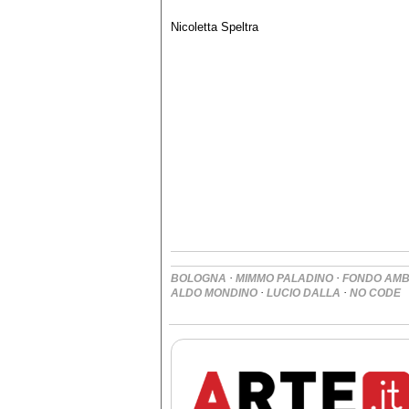
Nicoletta Speltra
·
·
BOLOGNA
MIMMO PALADINO
FONDO AMBI
·
·
ALDO MONDINO
LUCIO DALLA
NO CODE