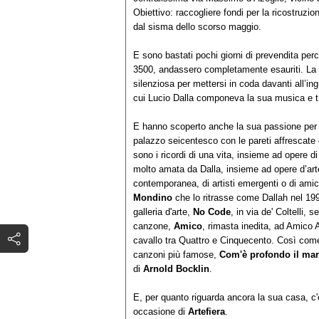
Obiettivo: raccogliere fondi per la ricostruzio
dal sisma dello scorso maggio.
E sono bastati pochi giorni di prevendita perch
3500, andassero completamente esauriti. La foll
silenziosa per mettersi in coda davanti all’in
cui Lucio Dalla componeva la sua musica e t
E hanno scoperto anche la sua passione per le 
palazzo seicentesco con le pareti affrescate d
sono i ricordi di una vita, insieme ad opere di 
molto amata da Dalla, insieme ad opere d’arte
contemporanea, di artisti emergenti o di ami
Mondino
che lo ritrasse come Dallah nel 1992.
galleria d'arte,
No Code
, in via de' Coltelli,
canzone,
Amico
, rimasta inedita, ad Amico 
cavallo tra Quattro e Cinquecento. Così come
canzoni più famose,
Com'è profondo il ma
di
Arnold Bocklin
.
E, per quanto riguarda ancora la sua casa, c'
occasione di
Artefiera
.