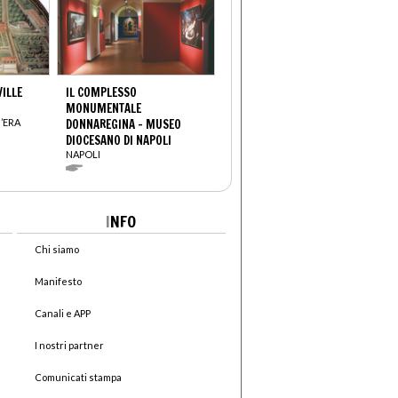
VILLE
IL COMPLESSO
MONUMENTALE
’ERA
DONNAREGINA – MUSEO
DIOCESANO DI NAPOLI
NAPOLI
I
NFO
Chi siamo
Manifesto
Canali e APP
I nostri partner
Comunicati stampa