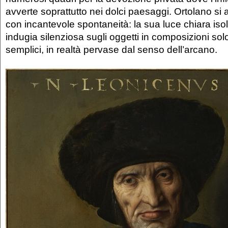
avverte soprattutto nei dolci paesaggi. Ortolano si a
con incantevole spontaneità: la sua luce chiara iso
indugia silenziosa sugli oggetti in composizioni s
semplici, in realtà pervase dal senso dell’arcano.