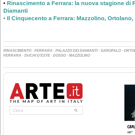
•
Rinascimento a Ferrara: la nuova stagione di 
Diamanti
• Il Cinquecento a Ferrara: Mazzolino, Ortolano
·
·
·
·
RINASCIMENTO
FERRARA
PALAZZO DEI DIAMANTI
GAROFALO
ORTO
·
·
·
FERRARA
DUCHI D’ESTE
DOSSO
MAZZOLINO
CAR