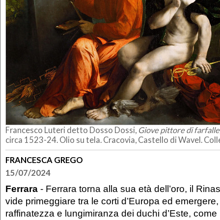
Francesco Luteri detto Dosso Dossi,
Giove pittore di farfalle
circa 1523-24. Olio su tela. Cracovia, Castello di Wavel. Col
FRANCESCA GREGO
15/07/2024
Ferrara
- Ferrara torna alla sua età dell’oro, il Rin
vide primeggiare tra le corti d’Europa ed emergere, 
raffinatezza e lungimiranza dei duchi d’Este, come 