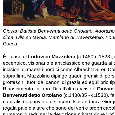
Giovan Battista Benvenuti detto Ortolano, Adorazi
circa. Olio su tavola. Mamiano di Traversetolo, F
Rocca
È il caso di
Ludovico Mazzolino
(c.1480-c.1528), u
eccentrico, visionario e anticlassico che guarda ai di
incisioni di maestri nordici come Albrecht Durer. Co
sopraffina, Mazzolino dipinge quadri gremiti di perso
grotteschi, fuori dai canoni di grazia ed equilibrio tip
Rinascimento italiano. Di tutt’altro avviso è
Giovan 
Benvenuti detto Ortolano
(c.1480/85 - c.1530), fa
naturalismo convinto e sincero. Ispirandosi a Giorg
regala pale d’altare che sono dei veri e propri cap
numerosi quadri per la devozione privata dove l’inf