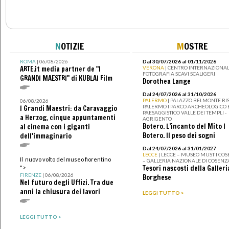
N
OTIZIE
M
OSTRE
ROMA
| 06/08/2026
Dal 30/07/2026 al 01/11/2026
ARTE.it media partner de "I
VERONA
| CENTRO INTERNAZIONAL
FOTOGRAFIA SCAVI SCALIGERI
GRANDI MAESTRI" di KUBLAI Film
Dorothea Lange
Dal 24/07/2026 al 31/10/2026
PALERMO
| PALAZZO BELMONTE RIS
06/08/2026
PALERMO I PARCO ARCHEOLOGICO 
I Grandi Maestri: da Caravaggio
PAESAGGISTICO VALLE DEI TEMPLI -
a Herzog, cinque appuntamenti
AGRIGENTO
Botero. L’incanto del Mito I
al cinema con i giganti
Botero. Il peso dei sogni
dell'immaginario
Dal 24/07/2026 al 31/01/2027
LECCE
| LECCE – MUSEO MUST I CO
Il nuovo volto del museo fiorentino
– GALLERIA NAZIONALE DI COSENZ
Tesori nascosti della Galleri
">
FIRENZE
| 06/08/2026
Borghese
Nel futuro degli Uffizi. Tra due
anni la chiusura dei lavori
LEGGI TUTTO >
LEGGI TUTTO >