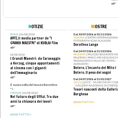
N
OTIZIE
M
OSTRE
ROMA
| 06/08/2026
Dal 30/07/2026 al 01/11/2026
ARTE.it media partner de "I
VERONA
| CENTRO INTERNAZIONAL
FOTOGRAFIA SCAVI SCALIGERI
GRANDI MAESTRI" di KUBLAI Film
Dorothea Lange
Dal 24/07/2026 al 31/10/2026
PALERMO
| PALAZZO BELMONTE RIS
06/08/2026
PALERMO I PARCO ARCHEOLOGICO 
I Grandi Maestri: da Caravaggio
PAESAGGISTICO VALLE DEI TEMPLI -
a Herzog, cinque appuntamenti
AGRIGENTO
Botero. L’incanto del Mito I
al cinema con i giganti
Botero. Il peso dei sogni
dell'immaginario
Dal 24/07/2026 al 31/01/2027
LECCE
| LECCE – MUSEO MUST I CO
Il nuovo volto del museo fiorentino
– GALLERIA NAZIONALE DI COSENZ
Tesori nascosti della Galleri
">
FIRENZE
| 06/08/2026
Borghese
Nel futuro degli Uffizi. Tra due
anni la chiusura dei lavori
LEGGI TUTTO >
LEGGI TUTTO >