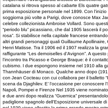
catalana si ritrova spesso al cabarte Els quatre gat
prima esposizione personale nel 1899. Con l’inizio
soggiorna più volte a Parigi, dove conosce Max J
celebre collezionista Ambroise Vollard. Sono questi 
“periodo blu” picassiano, che dal 1905 lascerà il po
rosa”. Si stabilisce nella capitale francese entrando
altri grandi personaggi quali Guillaume Apollinaire,
Henri Matisse. Tra il 1906 ed il 1907 realizza la gra
raffigurante “Les demoiselles d’Avignon”. A questo 
l’incontro tra Picasso e George Braque: è il contatto
cubismo. I due espongono insieme nel 1910 alla ga
Thannhäuser di Monaco. Qualche anno dopo (1917
con Jean Cocteau con cui collabora per il balletto
scena da Djaghilev. E’ l’occasione per conoscere l’I
Napoli, Pompei e Firenze Nel 1935 viene nominato 
e due anni dopo realizza “Guernica” presentandolo
padiglione spagnolo dell’Esposizione universale di
nel 1939 viene allestita la prima grande mostra retr