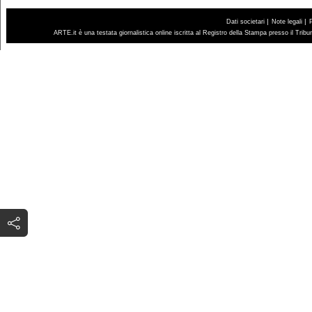
|
|
Dati societari
Note legali
ARTE.it è una testata giornalistica online iscritta al Registro della Stampa presso il Trib