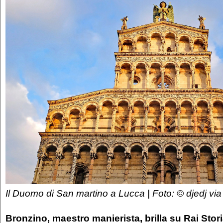
Il Duomo di San martino a Lucca | Foto: © djedj vi
Bronzino, maestro manierista, brilla su Rai Stor