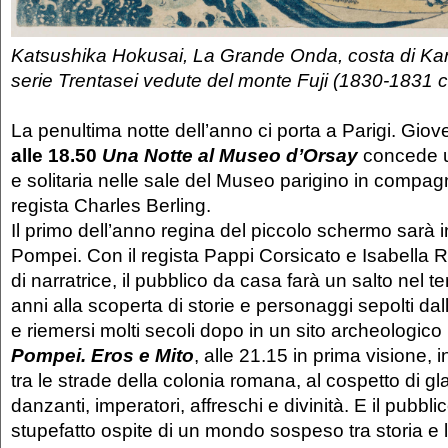
Katsushika Hokusai, La Grande Onda, costa di Ka
serie Trentasei vedute del monte Fuji (1830-1831 c
La penultima notte dell’anno ci porta a Parigi. Giov
alle 18.50
Una Notte al Museo d’Orsay
concede u
e solitaria nelle sale del Museo parigino in compagn
regista Charles Berling.
Il primo dell’anno regina del piccolo schermo sarà i
Pompei. Con il regista Pappi Corsicato e Isabella R
di narratrice, il pubblico da casa farà un salto nel 
anni alla scoperta di storie e personaggi sepolti dal
e riemersi molti secoli dopo in un sito archeologic
Pompei. Eros e Mito
, alle 21.15 in prima visione, 
tra le strade della colonia romana, al cospetto di gla
danzanti, imperatori, affreschi e divinità. E il pubbli
stupefatto ospite di un mondo sospeso tra storia e 