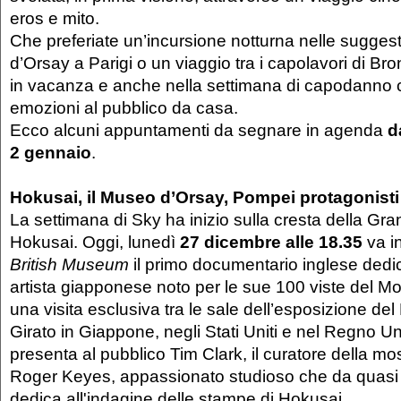
eros e mito.
Che preferiate un’incursione notturna nelle sugges
d’Orsay a Parigi o un viaggio tra i capolavori di Bro
in vacanza e anche nella settimana di capodanno 
emozioni al pubblico da casa.
Ecco alcuni appuntamenti da segnare in agenda
d
2 gennaio
.
Hokusai, il Museo d’Orsay, Pompei protagonisti
La settimana di Sky ha inizio sulla cresta della Gr
Hokusai. Oggi, lunedì
27 dicembre alle 18.35
va i
British Museum
il primo documentario inglese dedic
artista giapponese noto per le sue 100 viste del Mon
una visita esclusiva tra le sale dell’esposizione de
Girato in Giappone, negli Stati Uniti e nel Regno Un
presenta al pubblico Tim Clark, il curatore della mo
Roger Keyes, appassionato studioso che da quasi
dedica all'indagine delle stampe di Hokusai.