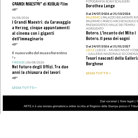
FOTOGRAFIA SCAVI SCALIGERI
GRANDI MAESTRI" di KUBLAI Film
Dorothea Lange
Dal 24/07/2026 al 31/10/2026
PALERMO
| PALAZZO BELMONTE RIS
06/08/2026
PALERMO I PARCO ARCHEOLOGICO 
I Grandi Maestri: da Caravaggio
PAESAGGISTICO VALLE DEI TEMPLI -
a Herzog, cinque appuntamenti
AGRIGENTO
Botero. L’incanto del Mito I
al cinema con i giganti
Botero. Il peso dei sogni
dell'immaginario
Dal 24/07/2026 al 31/01/2027
LECCE
| LECCE – MUSEO MUST I CO
Il nuovo volto del museo fiorentino
– GALLERIA NAZIONALE DI COSENZ
Tesori nascosti della Galleri
">
FIRENZE
| 06/08/2026
Borghese
Nel futuro degli Uffizi. Tra due
anni la chiusura dei lavori
LEGGI TUTTO >
LEGGI TUTTO >
|
|
Dati societari
Note legali
ARTE.it è una testata giornalistica online iscritta al Registro della Stampa presso il Trib