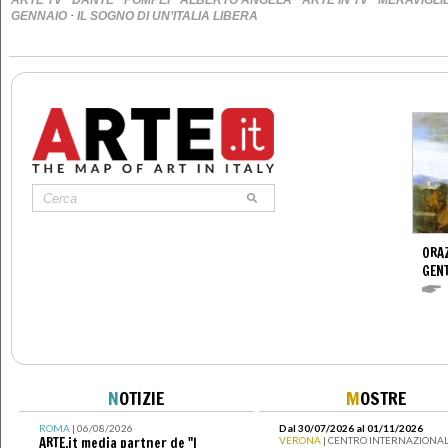
ARTE TV
DANTE
POMPEI
ALBERTO ANGELA
ARTE IN TV
MERAVIGLI
·
GENNAIO
IL SOGNO DI UN’ITALIA LIBERA
ORAZ
GENT
N
OTIZIE
M
OSTRE
ROMA
| 06/08/2026
Dal 30/07/2026 al 01/11/2026
ARTE.it media partner de "I
VERONA
| CENTRO INTERNAZIONAL