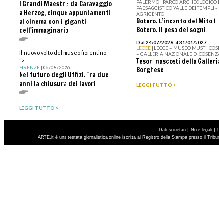
PALERMO I PARCO ARCHEOLOGICO 
I Grandi Maestri: da Caravaggio
PAESAGGISTICO VALLE DEI TEMPLI -
a Herzog, cinque appuntamenti
AGRIGENTO
Botero. L’incanto del Mito I
al cinema con i giganti
Botero. Il peso dei sogni
dell'immaginario
Dal 24/07/2026 al 31/01/2027
LECCE
| LECCE – MUSEO MUST I CO
Il nuovo volto del museo fiorentino
– GALLERIA NAZIONALE DI COSENZ
Tesori nascosti della Galleri
">
FIRENZE
| 06/08/2026
Borghese
Nel futuro degli Uffizi. Tra due
anni la chiusura dei lavori
LEGGI TUTTO >
LEGGI TUTTO >
|
|
Dati societari
Note legali
ARTE.it è una testata giornalistica online iscritta al Registro della Stampa presso il Trib