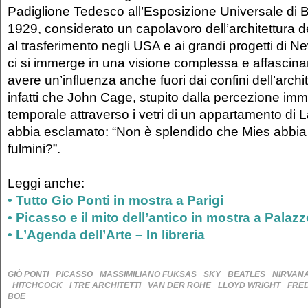
Padiglione Tedesco all’Esposizione Universale di B
1929, considerato un capolavoro dell’architettura d
al trasferimento negli USA e ai grandi progetti di 
ci si immerge in una visione complessa e affascina
avere un’influenza anche fuori dai confini dell’archi
infatti che John Cage, stupito dalla percezione imm
temporale attraverso i vetri di un appartamento di 
abbia esclamato: “Non è splendido che Mies abbia 
fulmini?”.
Leggi anche:
• Tutto Gio Ponti in mostra a Parigi
• Picasso e il mito dell’antico in mostra a Palaz
• L’Agenda dell’Arte – In libreria
·
·
·
·
·
GIÒ PONTI
PICASSO
MASSIMILIANO FUKSAS
SKY
BEATLES
NIRVAN
·
·
·
·
·
HITCHCOCK
I TRE ARCHITETTI
VAN DER ROHE
LLOYD WRIGHT
FRE
BOE