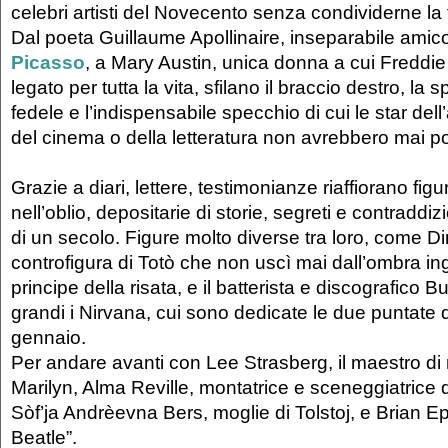
celebri artisti del Novecento senza condividerne la
Dal poeta Guillaume Apollinaire, inseparabile amic
Picasso
, a Mary Austin, unica donna a cui Freddi
legato per tutta la vita, sfilano il braccio destro, la sp
fedele e l’indispensabile specchio di cui le star dell
del cinema o della letteratura non avrebbero mai p
Grazie a diari, lettere, testimonianze riaffiorano fi
nell’oblio, depositarie di storie, segreti e contraddiz
di un secolo. Figure molto diverse tra loro, come Di
controfigura di Totò che non uscì mai dall’ombra i
principe della risata, e il batterista e discografico 
grandi i Nirvana, cui sono dedicate le due puntate 
gennaio.
Per andare avanti con Lee Strasberg, il maestro di 
Marilyn, Alma Reville, montatrice e sceneggiatrice d
Sòf’ja Andrèevna Bers, moglie di Tolstoj, e Brian Eps
Beatle”.