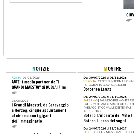
GIOV
N
OTIZIE
M
OSTRE
ROMA
| 06/08/2026
Dal 30/07/2026 al 01/11/2026
ARTE.it media partner de "I
VERONA
| CENTRO INTERNAZIONAL
FOTOGRAFIA SCAVI SCALIGERI
GRANDI MAESTRI" di KUBLAI Film
Dorothea Lange
Dal 24/07/2026 al 31/10/2026
PALERMO
| PALAZZO BELMONTE RIS
06/08/2026
PALERMO I PARCO ARCHEOLOGICO 
I Grandi Maestri: da Caravaggio
PAESAGGISTICO VALLE DEI TEMPLI -
a Herzog, cinque appuntamenti
AGRIGENTO
Botero. L’incanto del Mito I
al cinema con i giganti
Botero. Il peso dei sogni
dell'immaginario
Dal 24/07/2026 al 31/01/2027
LECCE
| LECCE – MUSEO MUST I CO