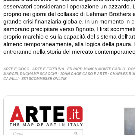
osservatori considerano l'operazione un azzardo. L
proprio nei giorni del collasso di Lehman Brothers e 
grande crisi finanziaria globale. In un momento in cu
sembrano precipitare verso l'ignoto, Hirst scommett
proprio marchio e sulla capacità del sistema dell'arte
almeno temporaneamente, alla logica della paura. I r
entreranno nella storia del mercato contemporaneo
·
·
·
ARTE E GIOCO
ARTE E FORTUNA
EDVARD MUNCH MONTE CARLO
DOS
·
·
MARCEL DUCHAMP SCACCHI
JOHN CAGE CASO E ARTE
CHARLES BU
·
CAVALLI
SITI SCOMMESSE ONLINE