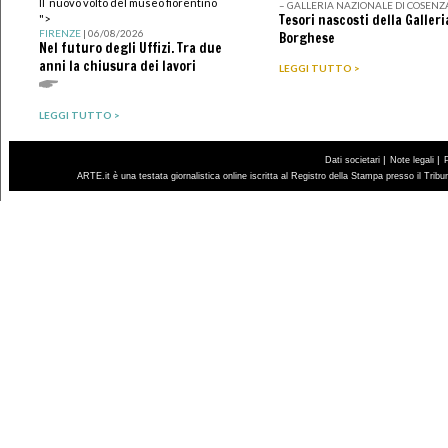
Il nuovo volto del museo fiorentino
– GALLERIA NAZIONALE DI COSENZ
Tesori nascosti della Galleri
">
FIRENZE
| 06/08/2026
Borghese
Nel futuro degli Uffizi. Tra due
anni la chiusura dei lavori
LEGGI TUTTO >
LEGGI TUTTO >
|
|
Dati societari
Note legali
ARTE.it è una testata giornalistica online iscritta al Registro della Stampa presso il Trib