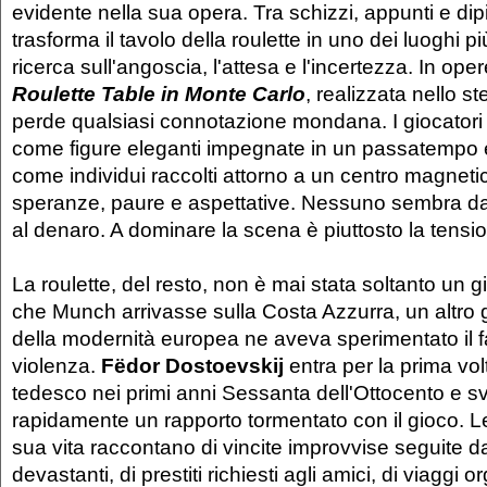
evidente nella sua opera. Tra schizzi, appunti e dip
trasforma il tavolo della roulette in uno dei luoghi pi
ricerca sull'angoscia, l'attesa e l'incertezza. In o
Roulette Table in Monte Carlo
, realizzata nello s
perde qualsiasi connotazione mondana. I giocator
come figure eleganti impegnate in un passatempo 
come individui raccolti attorno a un centro magnet
speranze, paure e aspettative. Nessuno sembra da
al denaro. A dominare la scena è piuttosto la tensio
La roulette, del resto, non è mai stata soltanto un 
che Munch arrivasse sulla Costa Azzurra, un altro 
della modernità europea ne aveva sperimentato il f
violenza.
Fëdor Dostoevskij
entra per la prima vol
tedesco nei primi anni Sessanta dell'Ottocento e s
rapidamente un rapporto tormentato con il gioco. L
sua vita raccontano di vincite improvvise seguite d
devastanti, di prestiti richiesti agli amici, di viaggi o