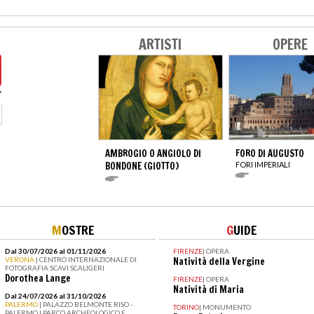
ARTISTI
OPERE
AMBROGIO O ANGIOLO DI
FORO DI AUGUSTO
BONDONE (GIOTTO)
FORI IMPERIALI
M
OSTRE
G
UIDE
Dal 30/07/2026 al 01/11/2026
FIRENZE
|
OPERA
VERONA
| CENTRO INTERNAZIONALE DI
Natività della Vergine
FOTOGRAFIA SCAVI SCALIGERI
Dorothea Lange
FIRENZE
|
OPERA
Natività di Maria
Dal 24/07/2026 al 31/10/2026
PALERMO
| PALAZZO BELMONTE RISO -
TORINO
|
MONUMENTO
PALERMO I PARCO ARCHEOLOGICO E