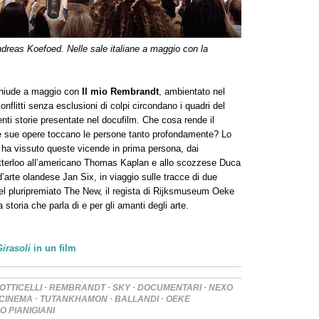
ndreas Koefoed. Nelle sale italiane a maggio con la
chiude a maggio con
Il mio Rembrandt
, ambientato nel
flitti senza esclusioni di colpi circondano i quadri del
i storie presentate nel docufilm. Che cosa rende il
e sue opere toccano le persone tanto profondamente? Lo
i ha vissuto queste vicende in prima persona, dai
Otterloo all’americano Thomas Kaplan e allo scozzese Duca
d’arte olandese Jan Six, in viaggio sulle tracce di due
 del pluripremiato The New, il regista di Rijksmuseum Oeke
storia che parla di e per gli amanti degli arte.
Girasoli
in un film
·
·
·
·
OTTICELLI
REMBRANDT
SKY
DOCUMENTARI
NEXO
·
·
·
 CINEMA
TUTANKHAMON
BALLANDI
OEKE
 PIANIGIANI