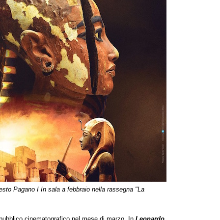
nesto Pagano I
In sala a febbraio nella rassegna "La
l pubblico cinematografico nel mese di marzo. In
Leonardo.