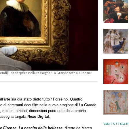
ndijk, da scoprire nella rassegna "La Grande Arte al Cinema"
ll’arte sia già stato detto tutto? Forse no. Quattro
o di altrettanti docufilm nella nuova stagione di
La Grande
e, misteri intricati, dimensioni poco note della propria
 rassegna targata
Nexo Digital
.
VEDI TUTTE LE N
 e Firenze. La nascita della bellezza
, diretto da Marco