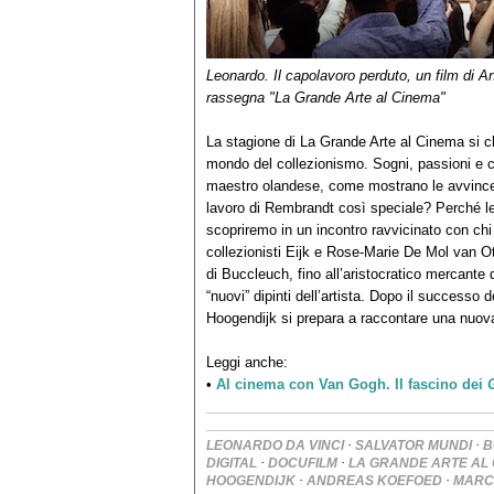
Leonardo. Il capolavoro perduto, un film di A
rassegna "La Grande Arte al Cinema"
La stagione di La Grande Arte al Cinema si 
mondo del collezionismo. Sogni, passioni e con
maestro olandese, come mostrano le avvincent
lavoro di Rembrandt così speciale? Perché l
scopriremo in un incontro ravvicinato con ch
collezionisti Eijk e Rose-Marie De Mol van 
di Buccleuch, fino all’aristocratico mercante 
“nuovi” dipinti dell’artista. Dopo il successo
Hoogendijk si prepara a raccontare una nuova 
Leggi anche:
•
Al cinema con Van Gogh. Il fascino dei
·
·
LEONARDO DA VINCI
SALVATOR MUNDI
B
·
·
DIGITAL
DOCUFILM
LA GRANDE ARTE AL
·
·
HOOGENDIJK
ANDREAS KOEFOED
MARCO