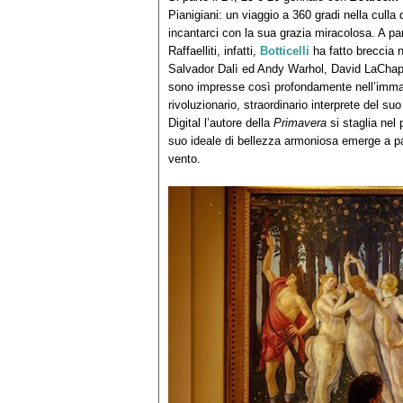
Pianigiani: un viaggio a 360 gradi nella culla
incantarci con la sua grazia miracolosa. A par
Raffaelliti, infatti,
Botticelli
ha fatto breccia n
Salvador Dalì ed Andy Warhol, David LaChape
sono impresse così profondamente nell’immagina
rivoluzionario, straordinario interprete del s
Digital l’autore della
Primavera
si staglia nel 
suo ideale di bellezza armoniosa emerge a pac
vento.