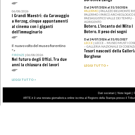
Dal 24/07/2026 al 31/10/2026
PALERMO
| PALAZZO BELMONTE RIS
06/08/2026
PALERMO I PARCO ARCHEOLOGICO 
I Grandi Maestri: da Caravaggio
PAESAGGISTICO VALLE DEI TEMPLI -
a Herzog, cinque appuntamenti
AGRIGENTO
Botero. L’incanto del Mito I
al cinema con i giganti
Botero. Il peso dei sogni
dell'immaginario
Dal 24/07/2026 al 31/01/2027
LECCE
| LECCE – MUSEO MUST I CO
Il nuovo volto del museo fiorentino
– GALLERIA NAZIONALE DI COSENZ
Tesori nascosti della Galleri
">
FIRENZE
| 06/08/2026
Borghese
Nel futuro degli Uffizi. Tra due
anni la chiusura dei lavori
LEGGI TUTTO >
LEGGI TUTTO >
|
|
Dati societari
Note legali
ARTE.it è una testata giornalistica online iscritta al Registro della Stampa presso il Trib