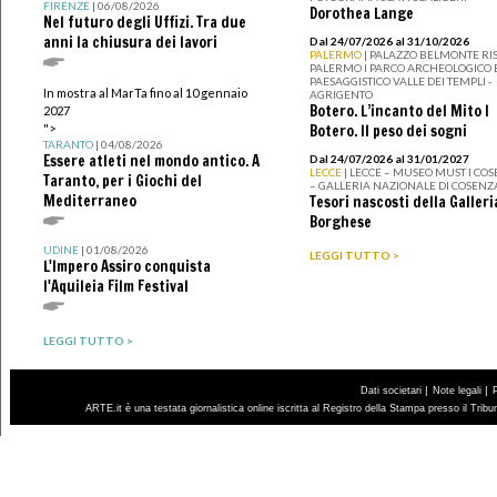
FIRENZE
| 06/08/2026
Dorothea Lange
Nel futuro degli Uffizi. Tra due
anni la chiusura dei lavori
Dal 24/07/2026 al 31/10/2026
PALERMO
| PALAZZO BELMONTE RIS
PALERMO I PARCO ARCHEOLOGICO 
PAESAGGISTICO VALLE DEI TEMPLI -
In mostra al MarTa fino al 10 gennaio
AGRIGENTO
Botero. L’incanto del Mito I
2027
">
Botero. Il peso dei sogni
TARANTO
| 04/08/2026
Essere atleti nel mondo antico. A
Dal 24/07/2026 al 31/01/2027
LECCE
| LECCE – MUSEO MUST I CO
Taranto, per i Giochi del
– GALLERIA NAZIONALE DI COSENZ
Mediterraneo
Tesori nascosti della Galleri
Borghese
UDINE
| 01/08/2026
LEGGI TUTTO >
L'Impero Assiro conquista
l'Aquileia Film Festival
LEGGI TUTTO >
|
|
Dati societari
Note legali
ARTE.it è una testata giornalistica online iscritta al Registro della Stampa presso il Trib