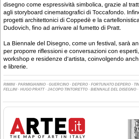
disegno come espressività simbolica, grazie al tratt
agli storyboard cinematografici di Toccafondo. Infi
progetti architettonici di Coppedè e la cartellonistica
Dudovich, fino ad arrivare al fumetto di Pratt.
La Biennale del Disegno, come un festival, sarà a
per proporre riflessioni e conversazioni con esperti
workshop e residenze d'artista, coinvolgendo anche 
e librerie.
·
·
·
·
·
RIMINI
PARMIGIANINO
GUERCINO
DEPERO
FORTUNATO DEPERO
TI
·
·
·
FELLINI
HUGO PRATT
JACOPO TINTORETTO
BIENNALE DEL DISEGNO