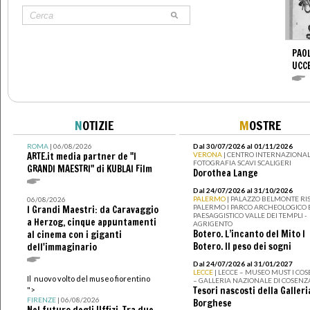
PAOL
UCC
N
OTIZIE
M
OSTRE
ROMA
| 06/08/2026
Dal 30/07/2026 al 01/11/2026
ARTE.it media partner de "I
VERONA
| CENTRO INTERNAZIONAL
FOTOGRAFIA SCAVI SCALIGERI
GRANDI MAESTRI" di KUBLAI Film
Dorothea Lange
Dal 24/07/2026 al 31/10/2026
PALERMO
| PALAZZO BELMONTE RIS
06/08/2026
PALERMO I PARCO ARCHEOLOGICO 
I Grandi Maestri: da Caravaggio
PAESAGGISTICO VALLE DEI TEMPLI -
a Herzog, cinque appuntamenti
AGRIGENTO
Botero. L’incanto del Mito I
al cinema con i giganti
Botero. Il peso dei sogni
dell'immaginario
Dal 24/07/2026 al 31/01/2027
LECCE
| LECCE – MUSEO MUST I CO
Il nuovo volto del museo fiorentino
– GALLERIA NAZIONALE DI COSENZ
Tesori nascosti della Galleri
">
FIRENZE
| 06/08/2026
Borghese