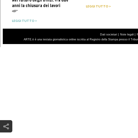
Nel futuro degli Uffizi. Tra due
anni la chiusura dei lavori
LEGGI TUTTO >
LEGGI TUTTO >
|
|
Dati societari
Note legali
ARTE.it è una testata giornalistica online iscritta al Registro della Stampa presso il Trib