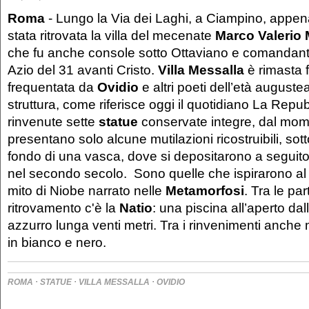
Roma
- Lungo la Via dei Laghi, a Ciampino, appen
stata ritrovata la villa del mecenate
Marco Valerio 
che fu anche console sotto Ottaviano e comandante 
Azio del 31 avanti Cristo.
Villa Messalla
è rimasta 
frequentata da
Ovidio
e altri poeti dell’età auguste
struttura, come riferisce oggi il quotidiano La Repu
rinvenute sette
statue
conservate integre, dal mo
presentano solo alcune mutilazioni ricostruibili, sotto 
fondo di una vasca, dove si depositarono a seguito
nel secondo secolo. Sono quelle che ispirarono al 
mito di Niobe narrato nelle
Metamorfosi
. Tra le par
ritrovamento c'è la
Natio
: una piscina all’aperto dall
azzurro lunga venti metri. Tra i rinvenimenti anche
in bianco e nero.
·
·
·
ROMA
STATUE
VILLA MESSALLA
OVIDIO