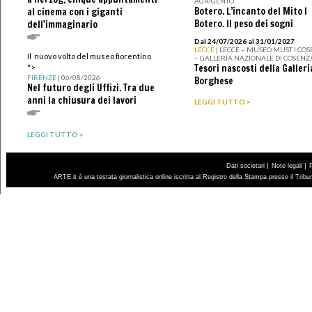
AGRIGENTO
Botero. L’incanto del Mito I
al cinema con i giganti
Botero. Il peso dei sogni
dell'immaginario
Dal 24/07/2026 al 31/01/2027
LECCE
| LECCE – MUSEO MUST I CO
Il nuovo volto del museo fiorentino
– GALLERIA NAZIONALE DI COSENZ
Tesori nascosti della Galleri
">
FIRENZE
| 06/08/2026
Borghese
Nel futuro degli Uffizi. Tra due
anni la chiusura dei lavori
LEGGI TUTTO >
LEGGI TUTTO >
|
|
Dati societari
Note legali
ARTE.it è una testata giornalistica online iscritta al Registro della Stampa presso il Trib