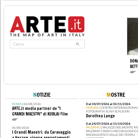
DONA
BETT
N
OTIZIE
M
OSTRE
ROMA
| 06/08/2026
Dal 30/07/2026 al 01/11/2026
ARTE.it media partner de "I
VERONA
| CENTRO INTERNAZIONAL
FOTOGRAFIA SCAVI SCALIGERI
GRANDI MAESTRI" di KUBLAI Film
Dorothea Lange
Dal 24/07/2026 al 31/10/2026
PALERMO
| PALAZZO BELMONTE RIS
06/08/2026
PALERMO I PARCO ARCHEOLOGICO 
I Grandi Maestri: da Caravaggio
PAESAGGISTICO VALLE DEI TEMPLI -
a Herzog, cinque appuntamenti