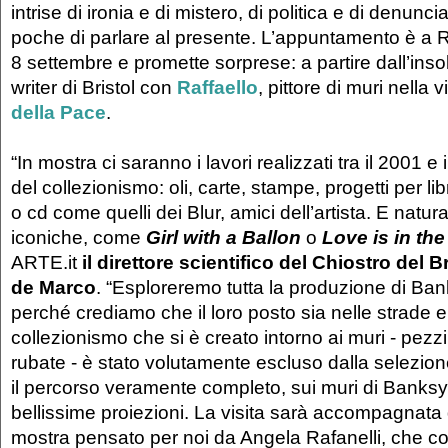
intrise di ironia e di mistero, di politica e di denun
poche di parlare al presente. L’appuntamento è a
8 settembre e promette sorprese: a partire dall’insol
writer di Bristol con
Raffaello
, pittore di muri nella 
della Pace
.
“In mostra ci saranno i lavori realizzati tra il 2001 e
del collezionismo: oli, carte, stampe, progetti per libri
o cd come quelli dei Blur, amici dell’artista. E natu
iconiche, come
Girl with a Ballon
o
Love is in the
ARTE.it
il direttore scientifico del Chiostro del 
de Marco
. “Esploreremo tutta la produzione di Bank
perché crediamo che il loro posto sia nelle strade e n
collezionismo che si è creato intorno ai muri - pezzi
rubate - è stato volutamente escluso dalla selezio
il percorso veramente completo, sui muri di Banks
bellissime proiezioni. La visita sarà accompagnata
mostra pensato per noi da Angela Rafanelli, che coi