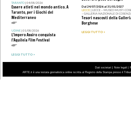
TARANTO
| 04/08/2026
Essere atleti nel mondo antico. A
Dal 24/07/2026 al 31/01/2027
LECCE
| LECCE – MUSEO MUST I CO
Taranto, per i Giochi del
– GALLERIA NAZIONALE DI COSENZ
Mediterraneo
Tesori nascosti della Galleri
Borghese
UDINE
| 01/08/2026
LEGGI TUTTO >
L'Impero Assiro conquista
l'Aquileia Film Festival
LEGGI TUTTO >
|
|
Dati societari
Note legali
ARTE.it è una testata giornalistica online iscritta al Registro della Stampa presso il Trib