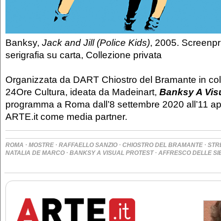
Banksy,
Jack and Jill (Police Kids)
, 2005. Screenpr
serigrafia su carta, Collezione privata
Organizzata da DART Chiostro del Bramante in co
24Ore Cultura, ideata da Madeinart,
Banksy A Visu
programma a Roma dall’8 settembre 2020 all’11 ap
ARTE.it come media partner.
·
·
·
·
ROMA
MOSTRE
RAFFAELLO SANZIO
CHIOSTRO DEL BRAMANTE
STR
·
·
NATALIA DE MARCO
BANKSY A VISUAL PROTEST
AFFRESCO DELLE SI