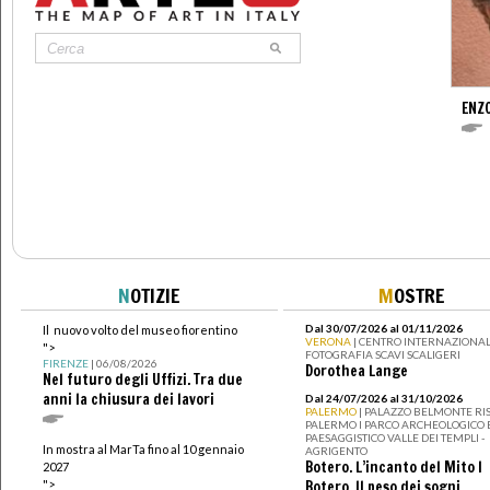
ENZ
N
OTIZIE
M
OSTRE
Dal 30/07/2026 al 01/11/2026
Il nuovo volto del museo fiorentino
VERONA
| CENTRO INTERNAZIONAL
">
FOTOGRAFIA SCAVI SCALIGERI
FIRENZE
| 06/08/2026
Dorothea Lange
Nel futuro degli Uffizi. Tra due
anni la chiusura dei lavori
Dal 24/07/2026 al 31/10/2026
PALERMO
| PALAZZO BELMONTE RIS
PALERMO I PARCO ARCHEOLOGICO 
PAESAGGISTICO VALLE DEI TEMPLI -
In mostra al MarTa fino al 10 gennaio
AGRIGENTO
Botero. L’incanto del Mito I
2027
">
Botero. Il peso dei sogni