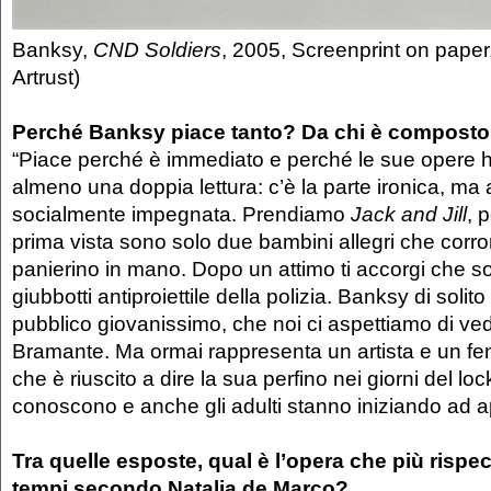
Banksy,
CND Soldiers
, 2005, Screenprint on paper
Artrust)
Perché Banksy piace tanto? Da chi è composto 
“Piace perché è immediato e perché le sue opere
almeno una doppia lettura: c’è la parte ironica, ma
socialmente impegnata. Prendiamo
Jack and Jill
, 
prima vista sono solo due bambini allegri che corr
panierino in mano. Dopo un attimo ti accorgi che so
giubbotti antiproiettile della polizia. Banksy di solit
pubblico giovanissimo, che noi ci aspettiamo di ved
Bramante. Ma ormai rappresenta un artista e un f
che è riuscito a dire la sua perfino nei giorni del loc
conoscono e anche gli adulti stanno iniziando ad a
Tra quelle esposte, qual è l’opera che più rispec
tempi
secondo Natalia de Marco
?