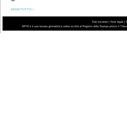
LEGGI TUTTO >
|
|
Dati societari
Note legali
ARTE.it è una testata giornalistica online iscritta al Registro della Stampa presso il Trib