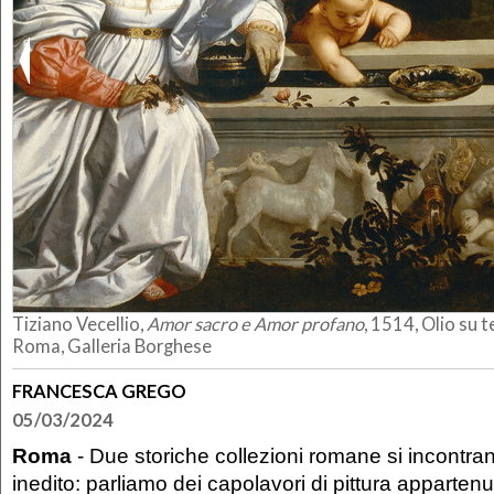
Tiziano Vecellio,
Amor sacro e Amor profano
, 1514, Olio su 
Roma, Galleria Borghese
FRANCESCA GREGO
05/03/2024
Roma
- Due storiche collezioni romane si incontra
inedito: parliamo dei capolavori di pittura appartenu