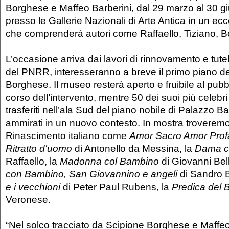
Borghese e Maffeo Barberini, dal 29 marzo al 30 gi
presso le Gallerie Nazionali di Arte Antica in un e
che comprenderà autori come Raffaello, Tiziano, Bo
L’occasione arriva dai lavori di rinnovamento e tute
del PNRR, interesseranno a breve il primo piano del
Borghese. Il museo resterà aperto e fruibile al pubbli
corso dell’intervento, mentre 50 dei suoi più celebri 
trasferiti nell’ala Sud del piano nobile di Palazzo B
ammirati in un nuovo contesto. In mostra troveremo
Rinascimento italiano come
Amor Sacro Amor Pro
Ritratto d'uomo
di Antonello da Messina, la
Dama co
Raffaello, la
Madonna col Bambino
di Giovanni Bell
con Bambino, San Giovannino e angeli
di Sandro Bo
e i vecchioni
di Peter Paul Rubens, la
Predica del B
Veronese.
“Nel solco tracciato da Scipione Borghese e Maffeo