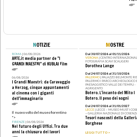
N
OTIZIE
M
OSTRE
ROMA
| 06/08/2026
Dal 30/07/2026 al 01/11/2026
ARTE.it media partner de "I
VERONA
| CENTRO INTERNAZIONAL
FOTOGRAFIA SCAVI SCALIGERI
GRANDI MAESTRI" di KUBLAI Film
Dorothea Lange
Dal 24/07/2026 al 31/10/2026
PALERMO
| PALAZZO BELMONTE RIS
06/08/2026
PALERMO I PARCO ARCHEOLOGICO 
I Grandi Maestri: da Caravaggio
PAESAGGISTICO VALLE DEI TEMPLI -
a Herzog, cinque appuntamenti
AGRIGENTO
Botero. L’incanto del Mito I
al cinema con i giganti
Botero. Il peso dei sogni
dell'immaginario
Dal 24/07/2026 al 31/01/2027
LECCE
| LECCE – MUSEO MUST I CO
Il nuovo volto del museo fiorentino
– GALLERIA NAZIONALE DI COSENZ
Tesori nascosti della Galleri
">
FIRENZE
| 06/08/2026
Borghese
Nel futuro degli Uffizi. Tra due
anni la chiusura dei lavori
LEGGI TUTTO >