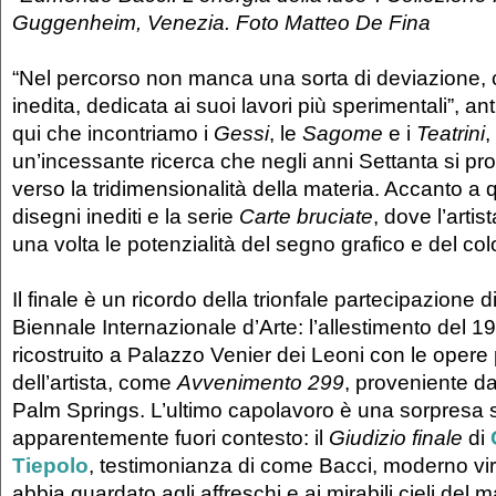
Guggenheim, Venezia. Foto Matteo De Fina
“Nel percorso non manca una sorta di deviazione, 
inedita, dedicata ai suoi lavori più sperimentali”, ant
qui che incontriamo i
Gessi
, le
Sagome
e i
Teatrini
,
un’incessante ricerca che negli anni Settanta si proie
verso la tridimensionalità della materia. Accanto a q
disegni inediti e la serie
Carte bruciate
, dove l’arti
una volta le potenzialità del segno grafico e del col
Il finale è un ricordo della trionfale partecipazione 
Biennale Internazionale d’Arte: l’allestimento del 1
ricostruito a Palazzo Venier dei Leoni con le opere
dell’artista, come
Avvenimento 299
, proveniente d
Palm Springs. L’ultimo capolavoro è una sorpresa 
apparentemente fuori contesto: il
Giudizio finale
di
Tiepolo
, testimonianza di come Bacci, moderno vir
abbia guardato agli affreschi e ai mirabili cieli del 