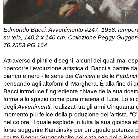
Edmondo Bacci, Avvenimento #247, 1956, tempera
su tela, 140,2 x 140 cm. Collezione Peggy Gugge
76.2553 PG 164
Attraverso dipinti e disegni, alcuni dei quali mai esp
ripercorre l’evoluzione artistica di Bacci a partire da
bianco e nero - le serie dei
Cantieri
e delle
Fabbric
pensando agli altoforni di Marghera. È alla fine di 
Bacci introduce l’ingrediente chiave della sua ricetta
forma allo spazio come pura materia di luce. Lo si 
degli
Avvenimenti
, realizzati tra gli anni Cinquanta 
momento più felice della produzione dell’artista. 
nel colore, il quale esplode in tutta la sua gioiosa 
forse suggerire Kandinsky per un’uguale potenza p
scritto Peggy Guggenheim nel catalogo della Bienn