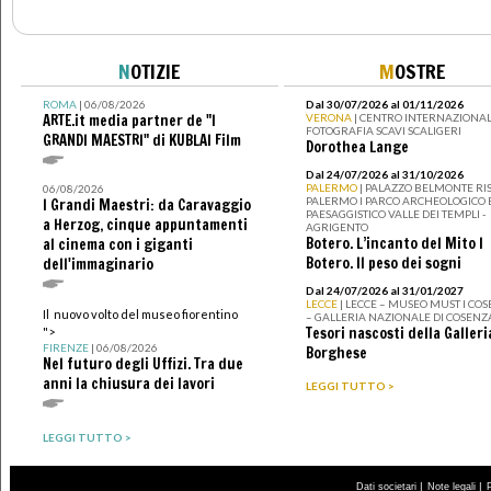
N
OTIZIE
M
OSTRE
ROMA
| 06/08/2026
Dal 30/07/2026 al 01/11/2026
ARTE.it media partner de "I
VERONA
| CENTRO INTERNAZIONAL
FOTOGRAFIA SCAVI SCALIGERI
GRANDI MAESTRI" di KUBLAI Film
Dorothea Lange
Dal 24/07/2026 al 31/10/2026
PALERMO
| PALAZZO BELMONTE RIS
06/08/2026
PALERMO I PARCO ARCHEOLOGICO 
I Grandi Maestri: da Caravaggio
PAESAGGISTICO VALLE DEI TEMPLI -
a Herzog, cinque appuntamenti
AGRIGENTO
Botero. L’incanto del Mito I
al cinema con i giganti
Botero. Il peso dei sogni
dell'immaginario
Dal 24/07/2026 al 31/01/2027
LECCE
| LECCE – MUSEO MUST I CO
Il nuovo volto del museo fiorentino
– GALLERIA NAZIONALE DI COSENZ
Tesori nascosti della Galleri
">
FIRENZE
| 06/08/2026
Borghese
Nel futuro degli Uffizi. Tra due
anni la chiusura dei lavori
LEGGI TUTTO >
LEGGI TUTTO >
|
|
Dati societari
Note legali