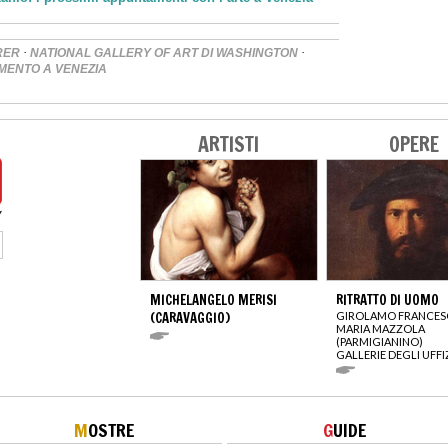
·
·
RER
NATIONAL GALLERY OF ART DI WASHINGTON
MENTO A VENEZIA
ARTISTI
OPERE
MICHELANGELO MERISI
RITRATTO DI UOMO
(CARAVAGGIO)
GIROLAMO FRANCE
MARIA MAZZOLA
(PARMIGIANINO)
GALLERIE DEGLI UFFI
M
OSTRE
G
UIDE