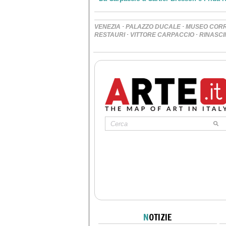
·
·
VENEZIA
PALAZZO DUCALE
MUSEO COR
·
·
RESTAURI
VITTORE CARPACCIO
RINASCI
N
OTIZIE