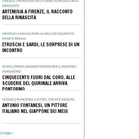
FIRENZE
|
IN MOSTRA DA OTTOBRE AL MUSEO DEGLI
INNOCENTI
ARTEMISIA A FIRENZE, IL RACCONTO
DELLA RINASCITA
ORISTANO
|
INAUGURATA LA SALA DEI GIGANTI DI
MONT’E PRAMA
ETRUSCHI E SARDI, LE SORPRESE DI UN
INCONTRO
ROMA
|
PRIMA GRANDE MOSTRA PER IL MAESTRO
FIORENTINO
CINQUECENTO FUORI DAL CORO. ALLE
SCUDERIE DEL QUIRINALE ARRIVA
PONTORMO
MONDO
|
IN MOSTRA A KYOTO, TOKYO E NAGOYA
ANTONIO FONTANESI, UN PITTORE
ITALIANO NEL GIAPPONE DEI MEIJI
OTIZIE >