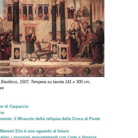
l Basilisco, 1507, Tempera su tavola 141 x 300 cm,
oni
me
di Carpaccio
cio
ento: il Miracolo della reliquia della Croce al Ponte
 Manieri Elia è uno sguardo al futuro
ahlo: i prossimi appuntamenti con l’arte a Venezia