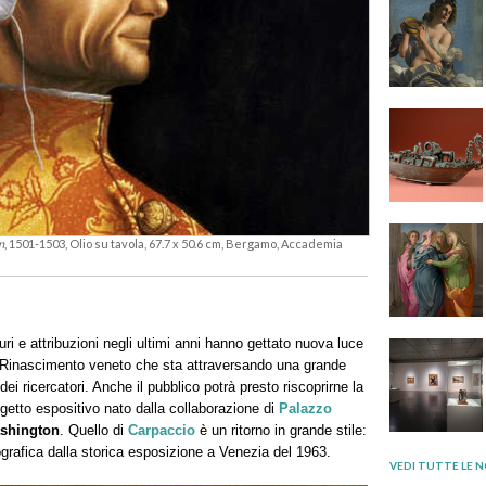
n
, 1501-1503, Olio su tavola, 67.7 x 50.6 cm, Bergamo, Accademia
ri e attribuzioni negli ultimi anni hanno gettato nuova luce
 Rinascimento veneto che sta attraversando una grande
ei ricercatori. Anche il pubblico potrà presto riscoprirne la
getto espositivo nato dalla collaborazione di
Palazzo
ashington
. Quello di
Carpaccio
è un ritorno in grande stile:
ografica dalla storica esposizione a Venezia del 1963.
VEDI TUTTE LE N