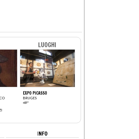
LUOGHI
EXPO PICASSO
SCO
BRUGES
ZI
I
NFO