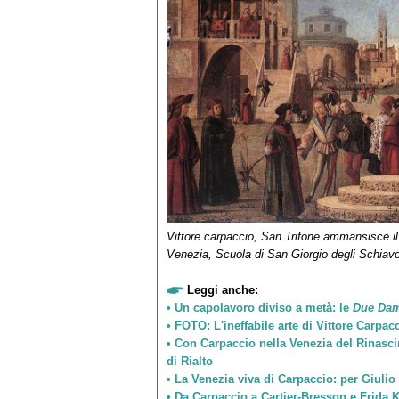
Vittore carpaccio, San Trifone ammansisce i
Venezia, Scuola di San Giorgio degli Schiav
Leggi anche:
•
Un capolavoro diviso a metà: le
Due Da
•
FOTO: L'ineffabile arte di Vittore Carpac
•
Con Carpaccio nella Venezia del Rinascim
di Rialto
•
La Venezia viva di Carpaccio: per Giulio
•
Da Carpaccio a Cartier-Bresson e Frida K