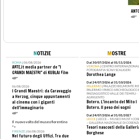
ANT
N
OTIZIE
M
OSTRE
ROMA
| 06/08/2026
Dal 30/07/2026 al 01/11/2026
ARTE.it media partner de "I
VERONA
| CENTRO INTERNAZIONAL
FOTOGRAFIA SCAVI SCALIGERI
GRANDI MAESTRI" di KUBLAI Film
Dorothea Lange
Dal 24/07/2026 al 31/10/2026
PALERMO
| PALAZZO BELMONTE RIS
06/08/2026
PALERMO I PARCO ARCHEOLOGICO 
I Grandi Maestri: da Caravaggio
PAESAGGISTICO VALLE DEI TEMPLI -
a Herzog, cinque appuntamenti
AGRIGENTO
Botero. L’incanto del Mito I
al cinema con i giganti
Botero. Il peso dei sogni
dell'immaginario
Dal 24/07/2026 al 31/01/2027
LECCE
| LECCE – MUSEO MUST I CO
Il nuovo volto del museo fiorentino
– GALLERIA NAZIONALE DI COSENZ
Tesori nascosti della Galleri
">
FIRENZE
| 06/08/2026
Borghese
Nel futuro degli Uffizi. Tra due