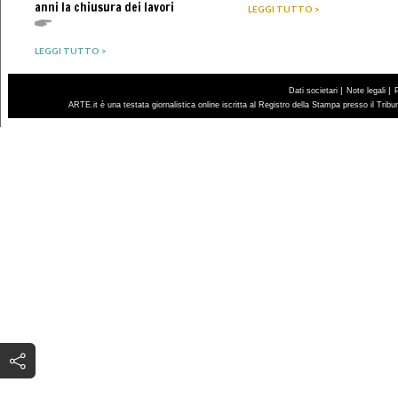
anni la chiusura dei lavori
LEGGI TUTTO >
LEGGI TUTTO >
|
|
Dati societari
Note legali
ARTE.it è una testata giornalistica online iscritta al Registro della Stampa presso il Trib