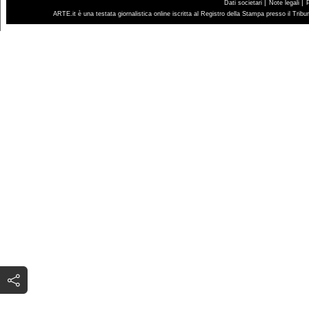
|
|
Dati societari
Note legali
ARTE.it è una testata giornalistica online iscritta al Registro della Stampa presso il Trib