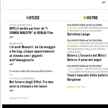
N
OTIZIE
M
OSTRE
ROMA
| 06/08/2026
Dal 30/07/2026 al 01/11/2026
ARTE.it media partner de "I
VERONA
| CENTRO INTERNAZIONAL
FOTOGRAFIA SCAVI SCALIGERI
GRANDI MAESTRI" di KUBLAI Film
Dorothea Lange
Dal 24/07/2026 al 31/10/2026
PALERMO
| PALAZZO BELMONTE RIS
06/08/2026
PALERMO I PARCO ARCHEOLOGICO 
I Grandi Maestri: da Caravaggio
PAESAGGISTICO VALLE DEI TEMPLI -
a Herzog, cinque appuntamenti
AGRIGENTO
Botero. L’incanto del Mito I
al cinema con i giganti
Botero. Il peso dei sogni
dell'immaginario
Dal 24/07/2026 al 31/01/2027
LECCE
| LECCE – MUSEO MUST I CO
Il nuovo volto del museo fiorentino
– GALLERIA NAZIONALE DI COSENZ
Tesori nascosti della Galleri
">
FIRENZE
| 06/08/2026
Borghese
Nel futuro degli Uffizi. Tra due
anni la chiusura dei lavori
LEGGI TUTTO >
LEGGI TUTTO >