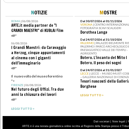
N
OTIZIE
M
OSTRE
ROMA
| 06/08/2026
Dal 30/07/2026 al 01/11/2026
ARTE.it media partner de "I
VERONA
| CENTRO INTERNAZIONAL
FOTOGRAFIA SCAVI SCALIGERI
GRANDI MAESTRI" di KUBLAI Film
Dorothea Lange
Dal 24/07/2026 al 31/10/2026
PALERMO
| PALAZZO BELMONTE RIS
06/08/2026
PALERMO I PARCO ARCHEOLOGICO 
I Grandi Maestri: da Caravaggio
PAESAGGISTICO VALLE DEI TEMPLI -
a Herzog, cinque appuntamenti
AGRIGENTO
Botero. L’incanto del Mito I
al cinema con i giganti
Botero. Il peso dei sogni
dell'immaginario
Dal 24/07/2026 al 31/01/2027
LECCE
| LECCE – MUSEO MUST I CO
Il nuovo volto del museo fiorentino
– GALLERIA NAZIONALE DI COSENZ
Tesori nascosti della Galleri
">
FIRENZE
| 06/08/2026
Borghese
Nel futuro degli Uffizi. Tra due
anni la chiusura dei lavori
LEGGI TUTTO >
LEGGI TUTTO >
|
|
Dati societari
Note legali
ARTE.it è una testata giornalistica online iscritta al Registro della Stampa presso il Trib