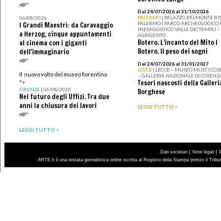
Dal 24/07/2026 al 31/10/2026
PALERMO
| PALAZZO BELMONTE RIS
06/08/2026
PALERMO I PARCO ARCHEOLOGICO 
I Grandi Maestri: da Caravaggio
PAESAGGISTICO VALLE DEI TEMPLI -
a Herzog, cinque appuntamenti
AGRIGENTO
Botero. L’incanto del Mito I
al cinema con i giganti
Botero. Il peso dei sogni
dell'immaginario
Dal 24/07/2026 al 31/01/2027
LECCE
| LECCE – MUSEO MUST I CO
Il nuovo volto del museo fiorentino
– GALLERIA NAZIONALE DI COSENZ
Tesori nascosti della Galleri
">
FIRENZE
| 06/08/2026
Borghese
Nel futuro degli Uffizi. Tra due
anni la chiusura dei lavori
LEGGI TUTTO >
LEGGI TUTTO >
|
|
Dati societari
Note legali
ARTE.it è una testata giornalistica online iscritta al Registro della Stampa presso il Trib