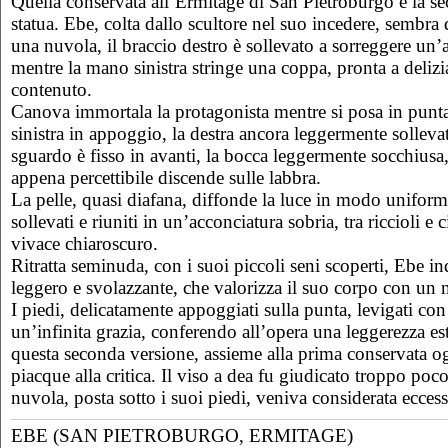
Quella conservata all’Ermitage di San Pietroburgo è la se
statua. Ebe, colta dallo scultore nel suo incedere, sembra 
una nuvola, il braccio destro è sollevato a sorreggere un’
mentre la mano sinistra stringe una coppa, pronta a delizia
contenuto.
Canova immortala la protagonista mentre si posa in punta
sinistra in appoggio, la destra ancora leggermente sollevat
sguardo è fisso in avanti, la bocca leggermente socchiusa
appena percettibile discende sulle labbra.
La pelle, quasi diafana, diffonde la luce in modo uniforme
sollevati e riuniti in un’acconciatura sobria, tra riccioli 
vivace chiaroscuro.
Ritratta seminuda, con i suoi piccoli seni scoperti, Ebe i
leggero e svolazzante, che valorizza il suo corpo con u
I piedi, delicatamente appoggiati sulla punta, levigati c
un’infinita grazia, conferendo all’opera una leggerezza e
questa seconda versione, assieme alla prima conservata o
piacque alla critica. Il viso a dea fu giudicato troppo poc
nuvola, posta sotto i suoi piedi, veniva considerata ecce
EBE (SAN PIETROBURGO, ERMITAGE)