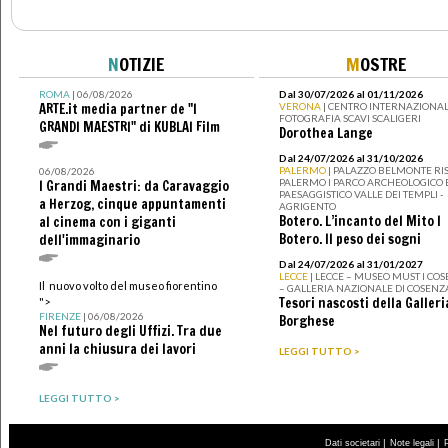
N
OTIZIE
M
OSTRE
ROMA
| 06/08/2026
Dal 30/07/2026 al 01/11/2026
ARTE.it media partner de "I
VERONA
| CENTRO INTERNAZIONAL
FOTOGRAFIA SCAVI SCALIGERI
GRANDI MAESTRI" di KUBLAI Film
Dorothea Lange
Dal 24/07/2026 al 31/10/2026
PALERMO
| PALAZZO BELMONTE RIS
06/08/2026
PALERMO I PARCO ARCHEOLOGICO 
I Grandi Maestri: da Caravaggio
PAESAGGISTICO VALLE DEI TEMPLI -
a Herzog, cinque appuntamenti
AGRIGENTO
Botero. L’incanto del Mito I
al cinema con i giganti
Botero. Il peso dei sogni
dell'immaginario
Dal 24/07/2026 al 31/01/2027
LECCE
| LECCE – MUSEO MUST I CO
Il nuovo volto del museo fiorentino
– GALLERIA NAZIONALE DI COSENZ
Tesori nascosti della Galleri
">
FIRENZE
| 06/08/2026
Borghese
Nel futuro degli Uffizi. Tra due
anni la chiusura dei lavori
LEGGI TUTTO >
LEGGI TUTTO >
|
|
Dati societari
Note legali