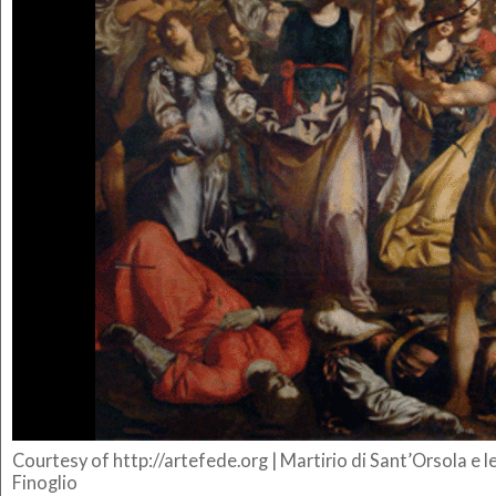
Courtesy of http://artefede.org | Martirio di Sant’Orsola e 
Finoglio