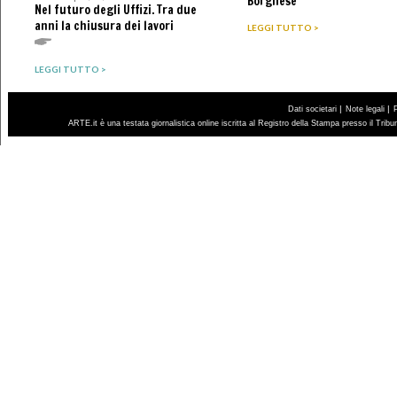
Borghese
Nel futuro degli Uffizi. Tra due
anni la chiusura dei lavori
LEGGI TUTTO >
LEGGI TUTTO >
|
|
Dati societari
Note legali
ARTE.it è una testata giornalistica online iscritta al Registro della Stampa presso il Trib