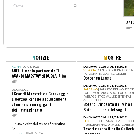
ANT
N
OTIZIE
M
OSTRE
ROMA
| 06/08/2026
Dal 30/07/2026 al 01/11/2026
ARTE.it media partner de "I
VERONA
| CENTRO INTERNAZIONAL
FOTOGRAFIA SCAVI SCALIGERI
GRANDI MAESTRI" di KUBLAI Film
Dorothea Lange
Dal 24/07/2026 al 31/10/2026
PALERMO
| PALAZZO BELMONTE RIS
06/08/2026
PALERMO I PARCO ARCHEOLOGICO 
I Grandi Maestri: da Caravaggio
PAESAGGISTICO VALLE DEI TEMPLI -
a Herzog, cinque appuntamenti
AGRIGENTO
Botero. L’incanto del Mito I
al cinema con i giganti
Botero. Il peso dei sogni
dell'immaginario
Dal 24/07/2026 al 31/01/2027
LECCE
| LECCE – MUSEO MUST I CO
Il nuovo volto del museo fiorentino
– GALLERIA NAZIONALE DI COSENZ
Tesori nascosti della Galleri
">
FIRENZE
| 06/08/2026