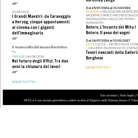
Dorothea Lange
Dal 24/07/2026 al 31/10/2026
PALERMO
| PALAZZO BELMONTE RIS
06/08/2026
PALERMO I PARCO ARCHEOLOGICO 
I Grandi Maestri: da Caravaggio
PAESAGGISTICO VALLE DEI TEMPLI -
a Herzog, cinque appuntamenti
AGRIGENTO
Botero. L’incanto del Mito I
al cinema con i giganti
Botero. Il peso dei sogni
dell'immaginario
Dal 24/07/2026 al 31/01/2027
LECCE
| LECCE – MUSEO MUST I CO
Il nuovo volto del museo fiorentino
– GALLERIA NAZIONALE DI COSENZ
Tesori nascosti della Galleri
">
FIRENZE
| 06/08/2026
Borghese
Nel futuro degli Uffizi. Tra due
anni la chiusura dei lavori
LEGGI TUTTO >
LEGGI TUTTO >
|
|
Dati societari
Note legali
ARTE.it è una testata giornalistica online iscritta al Registro della Stampa presso il Trib