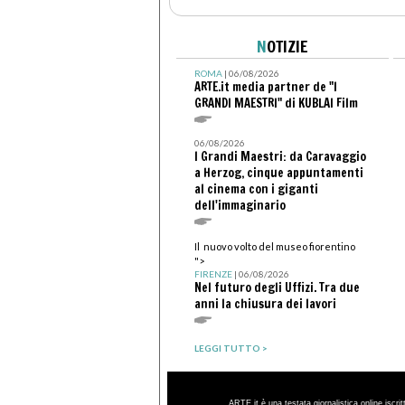
N
OTIZIE
ROMA
| 06/08/2026
ARTE.it media partner de "I
GRANDI MAESTRI" di KUBLAI Film
06/08/2026
I Grandi Maestri: da Caravaggio
a Herzog, cinque appuntamenti
al cinema con i giganti
dell'immaginario
Il nuovo volto del museo fiorentino
">
FIRENZE
| 06/08/2026
Nel futuro degli Uffizi. Tra due
anni la chiusura dei lavori
LEGGI TUTTO >
ARTE.it è una testata giornalistica online iscri