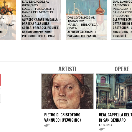
DAL 12/03/2022 AL
DAL 11/08/20
08/05/2022
11/08/2022
LUCCA
|
FONDAZIONE
PESCAGLIA
|
BANCA DEL MONTE DI
SAN MARTINO
LUCCA
FREDDANA
 AL
DAL 10/06/2022 AL
ALFREDO CATARSINI: DALLA
GLI AFFRESCHI
18/06/2022
DARSENA ALLA LINEA
CATARSINI DI 
MI
|
VILLA
MASSA
|
BIBLIOTECA
GOTICA. PAESAGGI, FIGURE E
CASTAGNORI: U
CIVICA
NI -
GRANDI COMPOSIZIONI
ALFREDO CATARSINI. I
FRA STORIA, T
PITTORICHE (1917 – 1945)
PAESAGGI DELL’ANIMA
COMUNITÀ
ARTISTI
OPERE
PIETRO DI CRISTOFORO
REAL CAPPELLA DEL 
VANNUCCI (PERUGINO)
DI SAN GENNARO
DUOMO