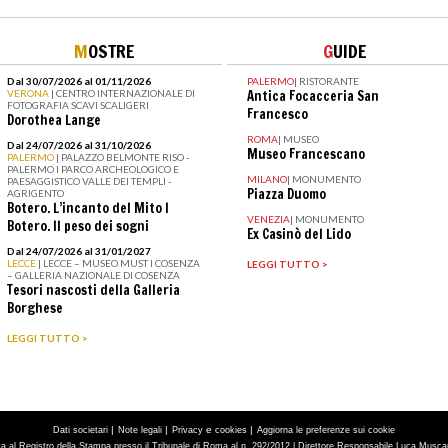
M
OSTRE
G
UIDE
Dal 30/07/2026 al 01/11/2026
PALERMO
|
RISTORANTE
VERONA
| CENTRO INTERNAZIONALE DI
Antica Focacceria San
FOTOGRAFIA SCAVI SCALIGERI
Francesco
Dorothea Lange
ROMA
|
MUSEO
Dal 24/07/2026 al 31/10/2026
Museo Francescano
PALERMO
| PALAZZO BELMONTE RISO -
PALERMO I PARCO ARCHEOLOGICO E
MILANO
|
MONUMENTO
PAESAGGISTICO VALLE DEI TEMPLI -
Piazza Duomo
AGRIGENTO
Botero. L’incanto del Mito I
VENEZIA
|
MONUMENTO
Botero. Il peso dei sogni
Ex Casinò del Lido
Dal 24/07/2026 al 31/01/2027
LECCE
| LECCE – MUSEO MUST I COSENZA
LEGGI TUTTO >
– GALLERIA NAZIONALE DI COSENZA
Tesori nascosti della Galleria
Borghese
LEGGI TUTTO >
|
|
e
|
Dati societari
Note legali
Privacy
cookies
Aggiorna le preferenze sui cookie
tta al Registro della Stampa presso il Tribunale di Roma al n. 292/2012 | Direttore Responsabile Luca Muscarà 