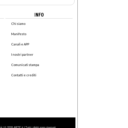
I
NFO
Chi siamo
Manifesto
Canali e APP
I nostri partner
Comunicati stampa
Contatti e crediti
| © 2026 ARTE.it | Tutti i diritti sono riservati