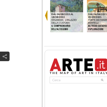
DAL 09/03/2024 AL
08/09/2024
GARDONE RIVIERA
|
VITTORIALE DEGLI ITALIANI
EMIA
DAL 04/08/2013 AL
DAL 26/04/2021
UMBERTO BOCCIONI. DIPINTI
SEGNO
18/08/2013
05/09/2021
CCHIO.
E DISEGNI INEDITI / IL
STAZZEMA
|
PALAZZO
FORTE DEI MAR
NOVECENTO DI CATARSINI.
DELLA CULTURA
BERTELLI
930 AL
DALLA MACCHIA ALLA
IL COMPRENSORIO
ALFREDO CATARSI
MACCHINA’
DELL'ALTISSIMO
ESPLORAZIONI