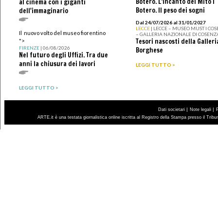
Botero. L’incanto del Mito I
al cinema con i giganti
Botero. Il peso dei sogni
dell'immaginario
Dal 24/07/2026 al 31/01/2027
LECCE
| LECCE – MUSEO MUST I CO
Il nuovo volto del museo fiorentino
– GALLERIA NAZIONALE DI COSENZ
Tesori nascosti della Galleri
">
FIRENZE
| 06/08/2026
Borghese
Nel futuro degli Uffizi. Tra due
anni la chiusura dei lavori
LEGGI TUTTO >
LEGGI TUTTO >
|
|
Dati societari
Note legali
ARTE.it è una testata giornalistica online iscritta al Registro della Stampa presso il Trib