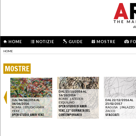
d
HOME
NOTIZIE
GUIDE
MOSTRE
F
HOME
MOSTRE
DAL 15/10/2016 AL
16/10/2016
ROMA
|
ATELIER
DAL 06/06/2016 AL
DAL 22/12/2016 AL
ESQUILINO
06/06/2016
25/02/2017
OPEN STUDIO DI AMIR
ROMA
|
STUDIO AMIR
RAGUSA
|
PALAZZO
YEKE_12° GIORNATA DEL
YEKE
ZACCO
OPEN STUDIO_AMIR YEKE
CONTEMPORANEO
SFACCIATI