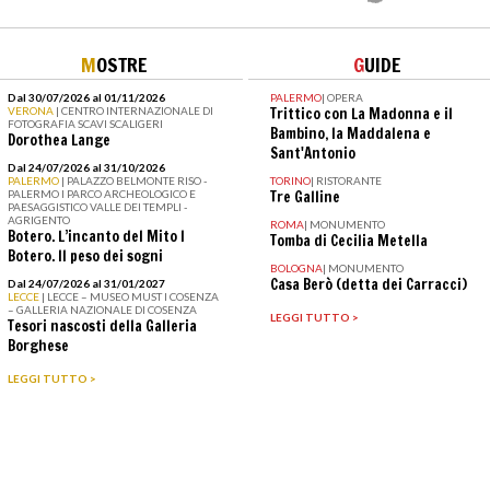
M
OSTRE
G
UIDE
Dal 30/07/2026 al 01/11/2026
PALERMO
|
OPERA
VERONA
| CENTRO INTERNAZIONALE DI
Trittico con La Madonna e il
FOTOGRAFIA SCAVI SCALIGERI
Bambino, la Maddalena e
Dorothea Lange
Sant'Antonio
Dal 24/07/2026 al 31/10/2026
PALERMO
| PALAZZO BELMONTE RISO -
TORINO
|
RISTORANTE
PALERMO I PARCO ARCHEOLOGICO E
Tre Galline
PAESAGGISTICO VALLE DEI TEMPLI -
AGRIGENTO
ROMA
|
MONUMENTO
Botero. L’incanto del Mito I
Tomba di Cecilia Metella
Botero. Il peso dei sogni
BOLOGNA
|
MONUMENTO
Casa Berò (detta dei Carracci)
Dal 24/07/2026 al 31/01/2027
LECCE
| LECCE – MUSEO MUST I COSENZA
– GALLERIA NAZIONALE DI COSENZA
LEGGI TUTTO >
Tesori nascosti della Galleria
Borghese
LEGGI TUTTO >