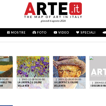
giovedì 6 agosto 2026
MOSTRE
FOTO
VIDEO
SPECIALI
0:00:00
|
2001-12-28 00:00:00
|
2001-12-28 00:00:00
SIBILE TRA
LA LIBERTÀ È IL COLORE
LA LIBERTÀ È IL COLORE
|
2004-02-2
UIN
DELLA VITA
DELLA VITA
I DISEGNI DI V