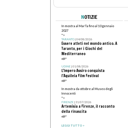
N
OTIZIE
In mostra al MarTa fino al 10 gennaio
2027
">
TARANTO
| 04/08/2026
Essere atleti nel mondo antico. A
Taranto, per i Giochi del
Mediterraneo
UDINE
| 01/08/2026
L'Impero Assiro conquista
l'Aquileia Film Festival
In mostra da ottobre al Museo degli
Innocenti
">
FIRENZE
| 31/07/2026
Artemisia a Firenze, il racconto
della rinascita
LEGGI TUTTO >