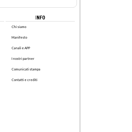
I
NFO
Chi siamo
Manifesto
Canali e APP
I nostri partner
Comunicati stampa
Contatti e crediti