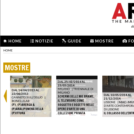
d
HOME
NOTIZIE
GUIDE
MOSTRE
F
HOME
MOSTRE
DAL 25/02/2014 AL
23/03/2014
MILANO
|
TRIENNALE DI
DAL 14/04/2013 AL
MILANO
22/06/2013
DAL 10/05/2014 AL
SCHERMI DELLE MIE BRAME.
CANNETO SULL'OGLIO
|
21/12/2014
IL TELEVISORE COME
BONELLILAB
LISSONE
|
MAC - MU
(P). (P)ARERGA &
SOGGETTO E OGGETTO NELLE
D'ARTE CONTEMPOR
(P)ARALIPOMENA DELLA
OPERE D'ARTE DI UNA
DI LISSONE
(P)ITTURA
COLLEZIONE PRIVATA
IL COLLASSO DELL'ENT