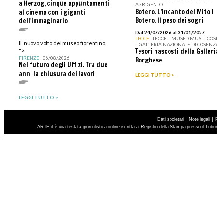
a Herzog, cinque appuntamenti
AGRIGENTO
Botero. L’incanto del Mito I
al cinema con i giganti
Botero. Il peso dei sogni
dell'immaginario
Dal 24/07/2026 al 31/01/2027
LECCE
| LECCE – MUSEO MUST I CO
Il nuovo volto del museo fiorentino
– GALLERIA NAZIONALE DI COSENZ
Tesori nascosti della Galleri
">
FIRENZE
| 06/08/2026
Borghese
Nel futuro degli Uffizi. Tra due
anni la chiusura dei lavori
LEGGI TUTTO >
LEGGI TUTTO >
|
|
Dati societari
Note legali
ARTE.it è una testata giornalistica online iscritta al Registro della Stampa presso il Trib