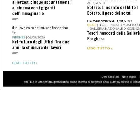
a Herzog, cinque appuntamenti
AGRIGENTO
Botero. L’incanto del Mito I
al cinema con i giganti
Botero. Il peso dei sogni
dell'immaginario
Dal 24/07/2026 al 31/01/2027
LECCE
| LECCE – MUSEO MUST I CO
Il nuovo volto del museo fiorentino
– GALLERIA NAZIONALE DI COSENZ
Tesori nascosti della Galleri
">
FIRENZE
| 06/08/2026
Borghese
Nel futuro degli Uffizi. Tra due
anni la chiusura dei lavori
LEGGI TUTTO >
LEGGI TUTTO >
|
|
Dati societari
Note legali
ARTE.it è una testata giornalistica online iscritta al Registro della Stampa presso il Trib