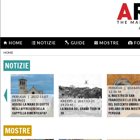
HOME
NOTIZIE
GUIDE
MOSTRE
F
HOME
NOTIZIE
PERUGIA
|
2024-01
12:16:56
IL MAESTRO DI SAN
PERUGIA
|
2012-11-07
FRANCESCO E LO STIL 
09:34:01
AREZZO
|
2017-03-31
ASSISI: LA MANO DI GIOTTO
DEL DUECENTO UMBRO 
14:23:41
NEGLI AFFRESCHI DELLA
LA MAGIA DEL GRAND TOUR IN
SVELANO IN UNA MOST
CAPPELLA DIMENTICATA?
3D
PERUGIA
MOSTRE