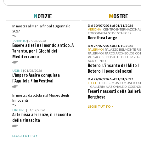
N
OTIZIE
M
OSTRE
Dal 30/07/2026 al 01/11/2026
In mostra al MarTa fino al 10 gennaio
VERONA
| CENTRO INTERNAZIONAL
2027
FOTOGRAFIA SCAVI SCALIGERI
">
Dorothea Lange
TARANTO
| 04/08/2026
Essere atleti nel mondo antico. A
Dal 24/07/2026 al 31/10/2026
PALERMO
| PALAZZO BELMONTE RIS
Taranto, per i Giochi del
PALERMO I PARCO ARCHEOLOGICO 
Mediterraneo
PAESAGGISTICO VALLE DEI TEMPLI -
AGRIGENTO
Botero. L’incanto del Mito I
Botero. Il peso dei sogni
UDINE
| 01/08/2026
L'Impero Assiro conquista
Dal 24/07/2026 al 31/01/2027
l'Aquileia Film Festival
LECCE
| LECCE – MUSEO MUST I CO
– GALLERIA NAZIONALE DI COSENZ
Tesori nascosti della Galleri
In mostra da ottobre al Museo degli
Borghese
Innocenti
">
LEGGI TUTTO >
FIRENZE
| 31/07/2026
Artemisia a Firenze, il racconto
della rinascita
LEGGI TUTTO >