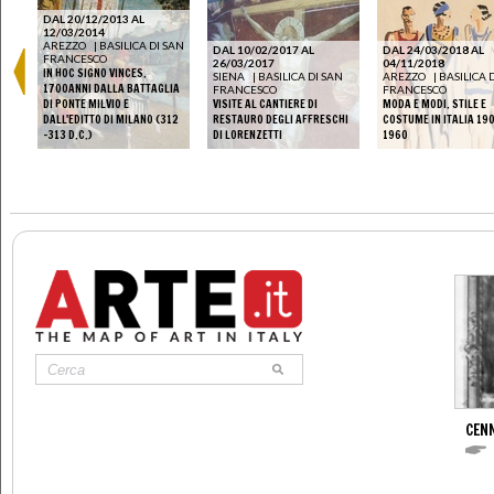
DAL 20/12/2013 AL
12/03/2014
AREZZO
|
BASILICA DI SAN
DAL 10/02/2017 AL
DAL 24/03/2018 AL
FRANCESCO
26/03/2017
04/11/2018
IN HOC SIGNO VINCES.
SIENA
|
BASILICA DI SAN
AREZZO
|
BASILICA 
1700ANNI DALLA BATTAGLIA
FRANCESCO
FRANCESCO
DI PONTE MILVIO E
VISITE AL CANTIERE DI
MODA E MODI. STILE E
DALL'EDITTO DI MILANO (312
RESTAURO DEGLI AFFRESCHI
COSTUME IN ITALIA 190
-313 D.C.)
DI LORENZETTI
1960
CENN