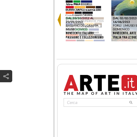
DAL 15/03/2025 AL
29/06/2025
DAL 20/10/2012 AL
DAL 02/02/2013
PARMA
|
FONDAZIONE
20/01/2013
16/06/2013
MAGNANI-ROCCA
BASSANO DEL GRAPPA
|
FORLÌ
|
MUSEI 
FLORA. L’INCANTO DEI FIORI
MUSEO CIVICO
DOMENICO
ERE
NELL’ARTE ITALIANA DAL
NOVECENTO ITALIANO.
NOVECENTO. ARTE E
OVA
NOVECENTO A OGGI
PASSIONE E COLLEZIONISMO
ITALIA TRA LE DU