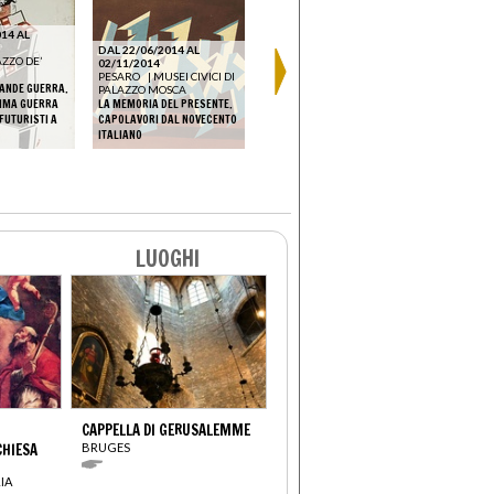
14 AL
DAL 22/06/2014 AL
ZZO DE’
02/11/2014
DAL 29/08/2014 AL
DAL 13/12
PESARO
|
MUSEI CIVICI DI
15/09/2014
03/01/201
RANDE GUERRA.
PALAZZO MOSCA
RAVENNA
|
PALAZZO DE
PESCARA
RIMA GUERRA
LA MEMORIA DEL PRESENTE.
ANDRÉ
ARTE PEN
FUTURISTI A
CAPOLAVORI DAL NOVECENTO
ATMOSFERE DEL NOVECENTO
L'ARTE DEL
ITALIANO
VOLTI E PAESAGGI
MESSA A N
LUOGHI
CAPPELLA DI GERUSALEMME
CHIESA
BRUGES
IA