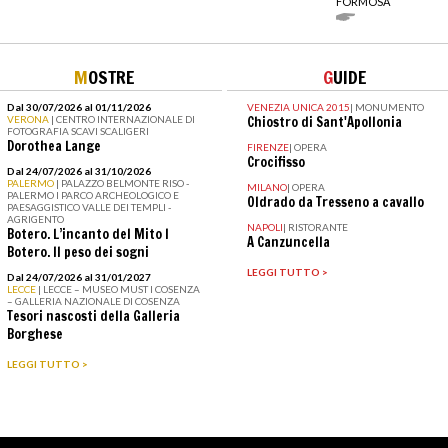
FORMOSA
M
OSTRE
G
UIDE
Dal 30/07/2026 al 01/11/2026
VENEZIA UNICA 2015
|
MONUMENTO
VERONA
| CENTRO INTERNAZIONALE DI
Chiostro di Sant'Apollonia
FOTOGRAFIA SCAVI SCALIGERI
Dorothea Lange
FIRENZE
|
OPERA
Crocifisso
Dal 24/07/2026 al 31/10/2026
PALERMO
| PALAZZO BELMONTE RISO -
MILANO
|
OPERA
PALERMO I PARCO ARCHEOLOGICO E
Oldrado da Tresseno a cavallo
PAESAGGISTICO VALLE DEI TEMPLI -
AGRIGENTO
NAPOLI
|
RISTORANTE
Botero. L’incanto del Mito I
A Canzuncella
Botero. Il peso dei sogni
LEGGI TUTTO >
Dal 24/07/2026 al 31/01/2027
LECCE
| LECCE – MUSEO MUST I COSENZA
– GALLERIA NAZIONALE DI COSENZA
Tesori nascosti della Galleria
Borghese
LEGGI TUTTO >