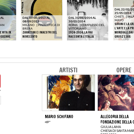
DAL 22/02/20
25/05/2014
CHIETI
|
PALA
 AL
DAL 07/05/2013 AL
DAL 31/01/2014 AL
MAYO
08/09/2013
30/03/2014
SIRONI E LA G
SAN
MILANO
|
PINACOTECA DI
ROMA
|
COMPLESSO DEL
L’ARTE E LA P
BRERA
VITTORIANO
 VITA IN
ZAVATTINI E I MAESTRI DEL
1924-2014. LA RAI
MONDIALE DAI 
E GUERRE
NOVECENTO
RACCONTA L’ITALIA
GROSZ E DIX
ARTISTI
OPERE
MARIO SCHIFANO
ALLEGORIA DELLA
FONDAZIONE DELLA 
GIULIA LAMA
CHIESA DI SANTA MAR