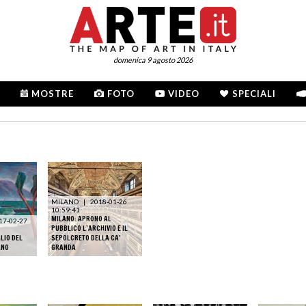
domenica 9 agosto 2026
MOSTRE
FOTO
VIDEO
SPECIALI
MILANO
|
2018-01-26
10:59:41
MILANO: APRONO AL
17-02-27
PUBBLICO L’ARCHIVIO E IL
LIO DEL
SEPOLCRETO DELLA CA’
ANO
GRANDA