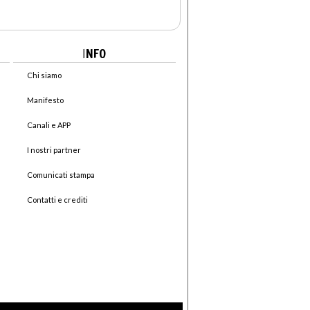
I
NFO
Chi siamo
Manifesto
Canali e APP
I nostri partner
Comunicati stampa
Contatti e crediti