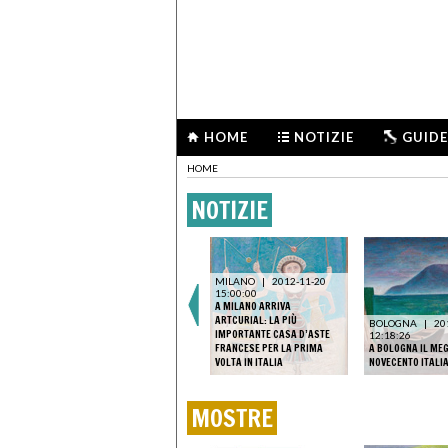
HOME
NOTIZIE
GUIDE
HOME
NOTIZIE
MILANO
|
2012-11-20
15:00:00
A MILANO ARRIVA
ARTCURIAL: LA PIÙ
BOLOGNA
|
20
IMPORTANTE CASA D’ASTE
12:18:26
FRANCESE PER LA PRIMA
A BOLOGNA IL MEG
VOLTA IN ITALIA
NOVECENTO ITALI
MOSTRE