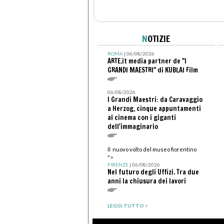
N
OTIZIE
ROMA
| 06/08/2026
ARTE.it media partner de "I
GRANDI MAESTRI" di KUBLAI Film
06/08/2026
I Grandi Maestri: da Caravaggio
a Herzog, cinque appuntamenti
al cinema con i giganti
dell'immaginario
Il nuovo volto del museo fiorentino
">
FIRENZE
| 06/08/2026
Nel futuro degli Uffizi. Tra due
anni la chiusura dei lavori
LEGGI TUTTO >