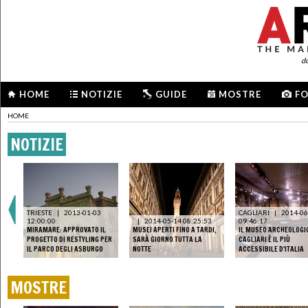
d
HOME
NOTIZIE
GUIDE
MOSTRE
F
HOME
NOTIZIE
TRIESTE
|
2013-01-03
CAGLIARI
|
2014-06
12:00:00
|
2014-05-14 08:25:53
09:46:17
MIRAMARE: APPROVATO IL
MUSEI APERTI FINO A TARDI,
IL MUSEO ARCHEOLOGIC
PROGETTO DI RESTYLING PER
SARÀ GIORNO TUTTA LA
CAGLIARI È IL PIÙ
IL PARCO DEGLI ASBURGO
NOTTE
ACCESSIBILE D'ITALIA
MOSTRE