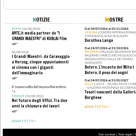
N
OTIZIE
M
OSTRE
ROMA
| 06/08/2026
Dal 30/07/2026 al 01/11/2026
ARTE.it media partner de "I
VERONA
| CENTRO INTERNAZIONAL
FOTOGRAFIA SCAVI SCALIGERI
GRANDI MAESTRI" di KUBLAI Film
Dorothea Lange
Dal 24/07/2026 al 31/10/2026
PALERMO
| PALAZZO BELMONTE RIS
06/08/2026
PALERMO I PARCO ARCHEOLOGICO 
I Grandi Maestri: da Caravaggio
PAESAGGISTICO VALLE DEI TEMPLI -
a Herzog, cinque appuntamenti
AGRIGENTO
Botero. L’incanto del Mito I
al cinema con i giganti
Botero. Il peso dei sogni
dell'immaginario
Dal 24/07/2026 al 31/01/2027
LECCE
| LECCE – MUSEO MUST I CO
Il nuovo volto del museo fiorentino
– GALLERIA NAZIONALE DI COSENZ
Tesori nascosti della Galleri
">
FIRENZE
| 06/08/2026
Borghese
Nel futuro degli Uffizi. Tra due
anni la chiusura dei lavori
LEGGI TUTTO >
LEGGI TUTTO >
|
|
Dati societari
Note legali