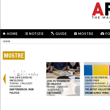
HOME
NOTIZIE
GUIDE
MOSTRE
F
HOME
MOSTRE
DAL 10/11/2012 AL
DAL 22/02/2020 AL
08/12/2012
10/05/2020
DAL 01/12/2013 AL
TORINO
|
PALAZZO
SAN GIMIGNANO
|
07/02/2014
MADAMA
GALLERIA CONTINUA
ROMA
|
ISTITUTO
DAN PERJOVSCHI. RUIN
THE ARTIST-COLLECTO
SVIZZERO
POLITICS
CATTEDRALE
DREAM (A NICE THING)