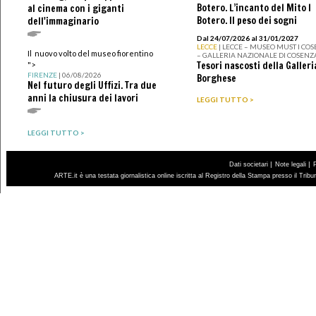
Botero. L’incanto del Mito I
al cinema con i giganti
Botero. Il peso dei sogni
dell'immaginario
Dal 24/07/2026 al 31/01/2027
LECCE
| LECCE – MUSEO MUST I CO
Il nuovo volto del museo fiorentino
– GALLERIA NAZIONALE DI COSENZ
Tesori nascosti della Galleri
">
FIRENZE
| 06/08/2026
Borghese
Nel futuro degli Uffizi. Tra due
anni la chiusura dei lavori
LEGGI TUTTO >
LEGGI TUTTO >
|
|
Dati societari
Note legali
ARTE.it è una testata giornalistica online iscritta al Registro della Stampa presso il Trib