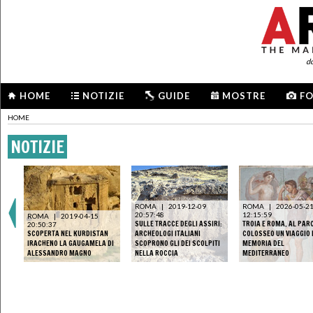
d
HOME
NOTIZIE
GUIDE
MOSTRE
F
HOME
NOTIZIE
ROMA
|
2019-12-09
ROMA
|
2026-05-2
20:57:48
12:15:59
ROMA
|
2019-04-15
SULLE TRACCE DEGLI ASSIRI:
TROIA E ROMA. AL PAR
20:50:37
SCOPERTA NEL KURDISTAN
ARCHEOLOGI ITALIANI
COLOSSEO UN VIAGGIO 
IRACHENO LA GAUGAMELA DI
SCOPRONO GLI DEI SCOLPITI
MEMORIA DEL
ALESSANDRO MAGNO
NELLA ROCCIA
MEDITERRANEO