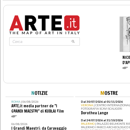
NICO
D'AP
N
OTIZIE
M
OSTRE
ROMA
| 06/08/2026
Dal 30/07/2026 al 01/11/2026
ARTE.it media partner de "I
VERONA
| CENTRO INTERNAZIONAL
FOTOGRAFIA SCAVI SCALIGERI
GRANDI MAESTRI" di KUBLAI Film
Dorothea Lange
Dal 24/07/2026 al 31/10/2026
PALERMO
| PALAZZO BELMONTE RIS
06/08/2026
PALERMO I PARCO ARCHEOLOGICO 
I Grandi Maestri: da Caravaggio