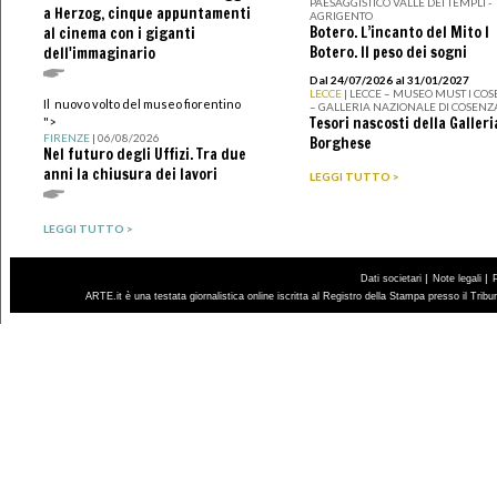
PAESAGGISTICO VALLE DEI TEMPLI -
a Herzog, cinque appuntamenti
AGRIGENTO
Botero. L’incanto del Mito I
al cinema con i giganti
Botero. Il peso dei sogni
dell'immaginario
Dal 24/07/2026 al 31/01/2027
LECCE
| LECCE – MUSEO MUST I CO
Il nuovo volto del museo fiorentino
– GALLERIA NAZIONALE DI COSENZ
Tesori nascosti della Galleri
">
FIRENZE
| 06/08/2026
Borghese
Nel futuro degli Uffizi. Tra due
anni la chiusura dei lavori
LEGGI TUTTO >
LEGGI TUTTO >
|
|
Dati societari
Note legali
ARTE.it è una testata giornalistica online iscritta al Registro della Stampa presso il Trib