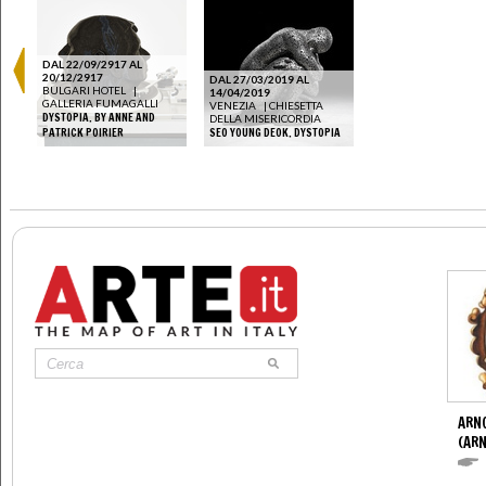
DAL 22/09/2917 AL
20/12/2917
DAL 27/03/2019 AL
BULGARI HOTEL
|
14/04/2019
GALLERIA FUMAGALLI
VENEZIA
|
CHIESETTA
DYSTOPIA. BY ANNE AND
DELLA MISERICORDIA
PATRICK POIRIER
SEO YOUNG DEOK. DYSTOPIA
ARN
(ARN