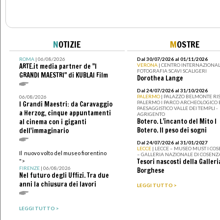
N
OTIZIE
M
OSTRE
ROMA
| 06/08/2026
Dal 30/07/2026 al 01/11/2026
ARTE.it media partner de "I
VERONA
| CENTRO INTERNAZIONAL
FOTOGRAFIA SCAVI SCALIGERI
GRANDI MAESTRI" di KUBLAI Film
Dorothea Lange
Dal 24/07/2026 al 31/10/2026
PALERMO
| PALAZZO BELMONTE RIS
06/08/2026
PALERMO I PARCO ARCHEOLOGICO 
I Grandi Maestri: da Caravaggio
PAESAGGISTICO VALLE DEI TEMPLI -
a Herzog, cinque appuntamenti
AGRIGENTO
Botero. L’incanto del Mito I
al cinema con i giganti
Botero. Il peso dei sogni
dell'immaginario
Dal 24/07/2026 al 31/01/2027
LECCE
| LECCE – MUSEO MUST I CO
Il nuovo volto del museo fiorentino
– GALLERIA NAZIONALE DI COSENZ
Tesori nascosti della Galleri
">
FIRENZE
| 06/08/2026
Borghese
Nel futuro degli Uffizi. Tra due
anni la chiusura dei lavori
LEGGI TUTTO >
LEGGI TUTTO >