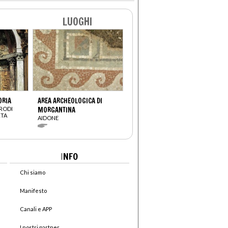
LUOGHI
ORIA
AREA ARCHEOLOGICA DI
ARODI
MORGANTINA
RTA
AIDONE
I
NFO
Chi siamo
Manifesto
Canali e APP
I nostri partner