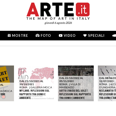
giovedì 6 agosto 2026
MOSTRE
FOTO
VIDEO
SPECIALI
DAL 22/10/2022 AL
DAL 08/06/20
DAL 21/10/2021 AL
05/11/2022
12/07/2023
30/10/2021
ROMA
|
VILLA DI
ROMA
|
ACC
 AL
ROMA
|
GALLERIA MO.C.A
MASSENZIO
D’UNGHERIA
MY LAND. RIFLESSIONI SUL
SOTTO I RAGGI DEL SOLE |
RECLAMATIO T
IA MO.C.A
XXVI
RAPPORTO TRA UOMO E
RIFLESSIONI SUL RAPPORTO
RIFLESSIONI 
AMBIENTE
TRA UOMO E AMBIENTE
TRA UOMO E A