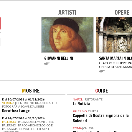
ARTISTI
OPERE
GIOVANNI BELLINI
SANTA MARTA IN GL
GIACOMO FILIPPO P
CHIESA DI SANTA MA
M
OSTRE
G
UIDE
Dal 30/07/2026 al 01/11/2026
NAPOLI
|
RISTORANTE
VERONA
| CENTRO INTERNAZIONALE DI
La Notizia
FOTOGRAFIA SCAVI SCALIGERI
Dorothea Lange
PALERMO
|
CHIESA
Cappella di Nostra Signora de la
Dal 24/07/2026 al 31/10/2026
Soledad
PALERMO
| PALAZZO BELMONTE RISO -
PALERMO I PARCO ARCHEOLOGICO E
ROMA
|
CHIESA
PAESAGGISTICO VALLE DEI TEMPLI -