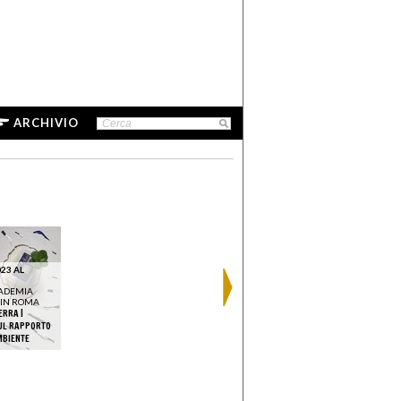
ARCHIVIO
23 AL
ADEMIA
 IN ROMA
ERRA |
SUL RAPPORTO
MBIENTE