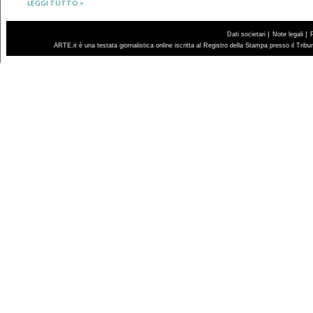
LEGGI TUTTO >
|
|
Dati societari
Note legali
ARTE.it è una testata giornalistica online iscritta al Registro della Stampa presso il Trib