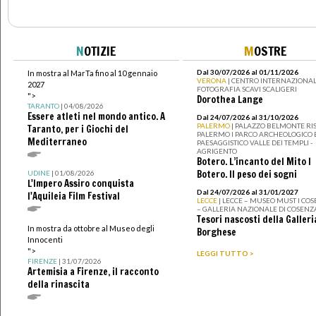
N
OTIZIE
M
OSTRE
Dal 30/07/2026 al 01/11/2026
In mostra al MarTa fino al 10 gennaio
VERONA
| CENTRO INTERNAZIONAL
2027
FOTOGRAFIA SCAVI SCALIGERI
">
Dorothea Lange
TARANTO
| 04/08/2026
Essere atleti nel mondo antico. A
Dal 24/07/2026 al 31/10/2026
PALERMO
| PALAZZO BELMONTE RIS
Taranto, per i Giochi del
PALERMO I PARCO ARCHEOLOGICO 
Mediterraneo
PAESAGGISTICO VALLE DEI TEMPLI -
AGRIGENTO
Botero. L’incanto del Mito I
Botero. Il peso dei sogni
UDINE
| 01/08/2026
L'Impero Assiro conquista
Dal 24/07/2026 al 31/01/2027
l'Aquileia Film Festival
LECCE
| LECCE – MUSEO MUST I CO
– GALLERIA NAZIONALE DI COSENZ
Tesori nascosti della Galleri
In mostra da ottobre al Museo degli
Borghese
Innocenti
">
LEGGI TUTTO >
FIRENZE
| 31/07/2026
Artemisia a Firenze, il racconto
della rinascita