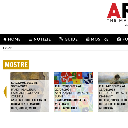
d
HOME
NOTIZIE
GUIDE
MOSTRE
F
HOME
MOSTRE
DAL 22/06/2012 AL
30/09/2012
DAL 02/06/2024 AL
DAL 14/10/2012 AL
FANO
|
GALLERIA
22/09/2024
13/01/2013
CARIFANO, PALAZZO
SAN MARINO
|
PALAZZO
FERRARA
|
PALAZZO
CORBELLI
SUMS
DIAMANTI
ANSELMO BUCCI E GLI AMICI
TRANSAVANGUARDIA. LA
BOLDINI, PREVIATI E DE
DI NOVECENTO. MARTINI,
VITALITÀ DEL
DUE SECOLI DI GRANDE
OPPI, SIRONI, WILDT
CONTEMPORANEO
A FERRARA