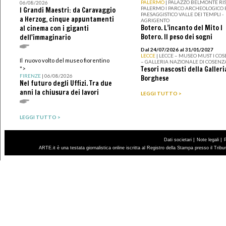
PALERMO
| PALAZZO BELMONTE RIS
06/08/2026
PALERMO I PARCO ARCHEOLOGICO 
I Grandi Maestri: da Caravaggio
PAESAGGISTICO VALLE DEI TEMPLI -
a Herzog, cinque appuntamenti
AGRIGENTO
Botero. L’incanto del Mito I
al cinema con i giganti
Botero. Il peso dei sogni
dell'immaginario
Dal 24/07/2026 al 31/01/2027
LECCE
| LECCE – MUSEO MUST I CO
Il nuovo volto del museo fiorentino
– GALLERIA NAZIONALE DI COSENZ
Tesori nascosti della Galleri
">
FIRENZE
| 06/08/2026
Borghese
Nel futuro degli Uffizi. Tra due
anni la chiusura dei lavori
LEGGI TUTTO >
LEGGI TUTTO >
|
|
Dati societari
Note legali
ARTE.it è una testata giornalistica online iscritta al Registro della Stampa presso il Trib