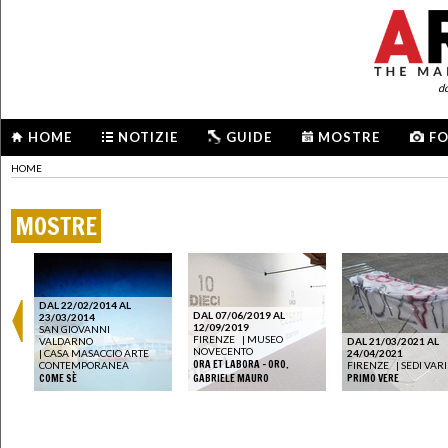
d
HOME
NOTIZIE
GUIDE
MOSTRE
F
HOME
MOSTRE
DAL 22/02/2014 AL
DAL 07/06/2019 AL
23/03/2014
12/09/2019
SAN GIOVANNI
FIRENZE
|
MUSEO
VALDARNO
DAL 21/03/2021 AL
NOVECENTO
|
CASA MASACCIO ARTE
24/04/2021
ORA ET LABORA - ORO.
CONTEMPORANEA
FIRENZE
|
SEDI VARI
COME SÈ
GABRIELE MAURO
PRIMO VERE