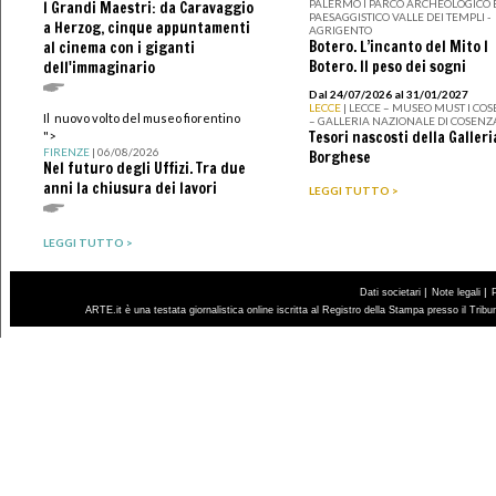
PALERMO I PARCO ARCHEOLOGICO 
I Grandi Maestri: da Caravaggio
PAESAGGISTICO VALLE DEI TEMPLI -
a Herzog, cinque appuntamenti
AGRIGENTO
Botero. L’incanto del Mito I
al cinema con i giganti
Botero. Il peso dei sogni
dell'immaginario
Dal 24/07/2026 al 31/01/2027
LECCE
| LECCE – MUSEO MUST I CO
Il nuovo volto del museo fiorentino
– GALLERIA NAZIONALE DI COSENZ
Tesori nascosti della Galleri
">
FIRENZE
| 06/08/2026
Borghese
Nel futuro degli Uffizi. Tra due
anni la chiusura dei lavori
LEGGI TUTTO >
LEGGI TUTTO >
|
|
Dati societari
Note legali
ARTE.it è una testata giornalistica online iscritta al Registro della Stampa presso il Trib