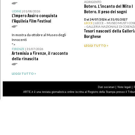
AGRIGENTO
Botero. L’incanto del Mito I
Botero. Il peso dei sogni
UDINE
| 01/08/2026
L'Impero Assiro conquista
Dal 24/07/2026 al 31/01/2027
l'Aquileia Film Festival
LECCE
| LECCE – MUSEO MUST I CO
– GALLERIA NAZIONALE DI COSENZ
Tesori nascosti della Galleri
In mostra da ottobre al Museo degli
Borghese
Innocenti
">
LEGGI TUTTO >
FIRENZE
| 31/07/2026
Artemisia a Firenze, il racconto
della rinascita
LEGGI TUTTO >
|
|
Dati societari
Note legali
ARTE.it è una testata giornalistica online iscritta al Registro della Stampa presso il Trib