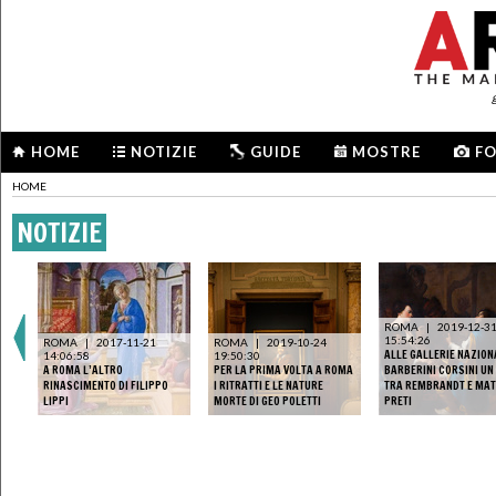
HOME
NOTIZIE
GUIDE
MOSTRE
F
HOME
NOTIZIE
ROMA
|
2019-12-3
15:54:26
ROMA
|
2017-11-21
ROMA
|
2019-10-24
ALLE GALLERIE NAZION
14:06:58
19:50:30
A ROMA L’ALTRO
PER LA PRIMA VOLTA A ROMA
BARBERINI CORSINI UN
RINASCIMENTO DI FILIPPO
I RITRATTI E LE NATURE
TRA REMBRANDT E MAT
LIPPI
MORTE DI GEO POLETTI
PRETI