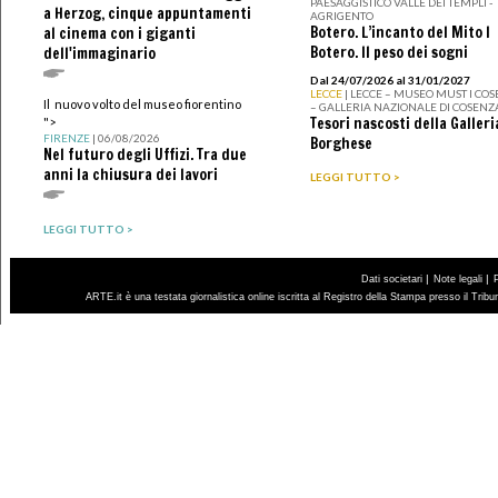
PAESAGGISTICO VALLE DEI TEMPLI -
a Herzog, cinque appuntamenti
AGRIGENTO
Botero. L’incanto del Mito I
al cinema con i giganti
Botero. Il peso dei sogni
dell'immaginario
Dal 24/07/2026 al 31/01/2027
LECCE
| LECCE – MUSEO MUST I CO
Il nuovo volto del museo fiorentino
– GALLERIA NAZIONALE DI COSENZ
Tesori nascosti della Galleri
">
FIRENZE
| 06/08/2026
Borghese
Nel futuro degli Uffizi. Tra due
anni la chiusura dei lavori
LEGGI TUTTO >
LEGGI TUTTO >
|
|
Dati societari
Note legali
ARTE.it è una testata giornalistica online iscritta al Registro della Stampa presso il Trib