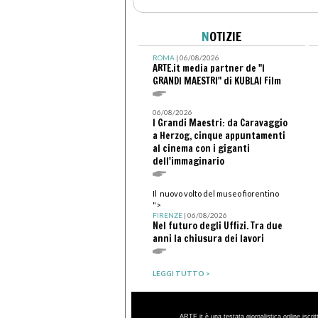
N
OTIZIE
ROMA
| 06/08/2026
ARTE.it media partner de "I
GRANDI MAESTRI" di KUBLAI Film
06/08/2026
I Grandi Maestri: da Caravaggio
a Herzog, cinque appuntamenti
al cinema con i giganti
dell'immaginario
Il nuovo volto del museo fiorentino
">
FIRENZE
| 06/08/2026
Nel futuro degli Uffizi. Tra due
anni la chiusura dei lavori
LEGGI TUTTO >
ARTE.it è una testata giornalistica online iscri