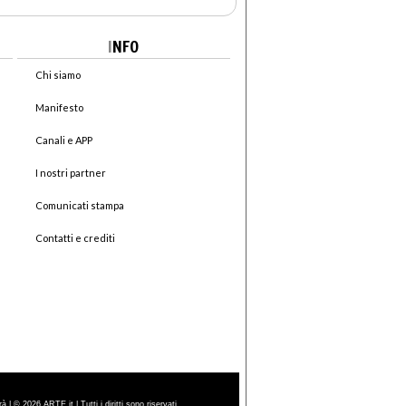
I
NFO
Chi siamo
Manifesto
Canali e APP
I nostri partner
Comunicati stampa
Contatti e crediti
| © 2026 ARTE.it | Tutti i diritti sono riservati