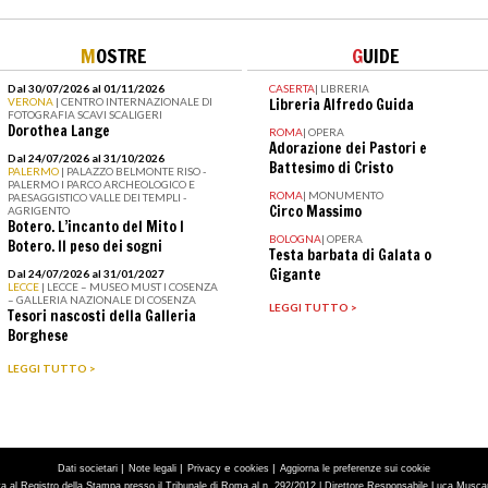
M
OSTRE
G
UIDE
Dal 30/07/2026 al 01/11/2026
CASERTA
|
LIBRERIA
VERONA
| CENTRO INTERNAZIONALE DI
Libreria Alfredo Guida
FOTOGRAFIA SCAVI SCALIGERI
Dorothea Lange
ROMA
|
OPERA
Adorazione dei Pastori e
Dal 24/07/2026 al 31/10/2026
Battesimo di Cristo
PALERMO
| PALAZZO BELMONTE RISO -
PALERMO I PARCO ARCHEOLOGICO E
ROMA
|
MONUMENTO
PAESAGGISTICO VALLE DEI TEMPLI -
Circo Massimo
AGRIGENTO
Botero. L’incanto del Mito I
BOLOGNA
|
OPERA
Botero. Il peso dei sogni
Testa barbata di Galata o
Gigante
Dal 24/07/2026 al 31/01/2027
LECCE
| LECCE – MUSEO MUST I COSENZA
– GALLERIA NAZIONALE DI COSENZA
LEGGI TUTTO >
Tesori nascosti della Galleria
Borghese
LEGGI TUTTO >
|
|
e
|
Dati societari
Note legali
Privacy
cookies
Aggiorna le preferenze sui cookie
tta al Registro della Stampa presso il Tribunale di Roma al n. 292/2012 | Direttore Responsabile Luca Muscarà 