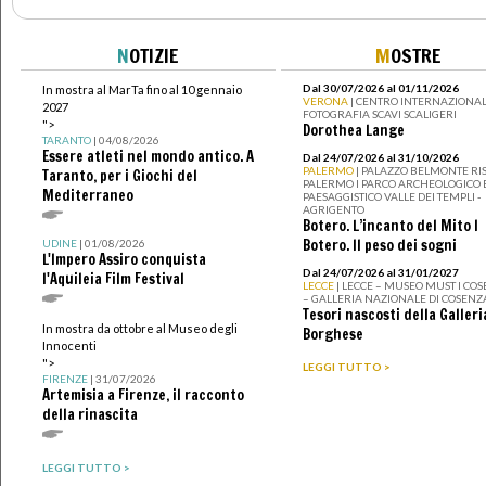
N
OTIZIE
M
OSTRE
Dal 30/07/2026 al 01/11/2026
In mostra al MarTa fino al 10 gennaio
VERONA
| CENTRO INTERNAZIONAL
2027
FOTOGRAFIA SCAVI SCALIGERI
">
Dorothea Lange
TARANTO
| 04/08/2026
Essere atleti nel mondo antico. A
Dal 24/07/2026 al 31/10/2026
PALERMO
| PALAZZO BELMONTE RIS
Taranto, per i Giochi del
PALERMO I PARCO ARCHEOLOGICO 
Mediterraneo
PAESAGGISTICO VALLE DEI TEMPLI -
AGRIGENTO
Botero. L’incanto del Mito I
Botero. Il peso dei sogni
UDINE
| 01/08/2026
L'Impero Assiro conquista
Dal 24/07/2026 al 31/01/2027
l'Aquileia Film Festival
LECCE
| LECCE – MUSEO MUST I CO
– GALLERIA NAZIONALE DI COSENZ
Tesori nascosti della Galleri
In mostra da ottobre al Museo degli
Borghese
Innocenti
">
LEGGI TUTTO >
FIRENZE
| 31/07/2026
Artemisia a Firenze, il racconto
della rinascita
LEGGI TUTTO >