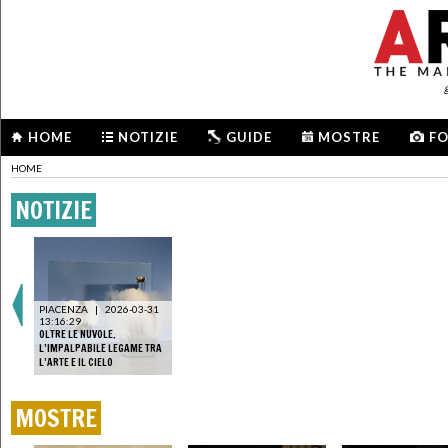
HOME
NOTIZIE
GUIDE
MOSTRE
F
HOME
NOTIZIE
PIACENZA
|
2026-03-31
13:16:29
OLTRE LE NUVOLE.
L’IMPALPABILE LEGAME TRA
L’ARTE E IL CIELO
MOSTRE