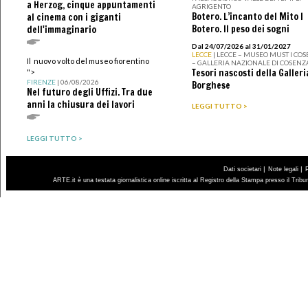
a Herzog, cinque appuntamenti
AGRIGENTO
Botero. L’incanto del Mito I
al cinema con i giganti
Botero. Il peso dei sogni
dell'immaginario
Dal 24/07/2026 al 31/01/2027
LECCE
| LECCE – MUSEO MUST I CO
Il nuovo volto del museo fiorentino
– GALLERIA NAZIONALE DI COSENZ
Tesori nascosti della Galleri
">
FIRENZE
| 06/08/2026
Borghese
Nel futuro degli Uffizi. Tra due
anni la chiusura dei lavori
LEGGI TUTTO >
LEGGI TUTTO >
|
|
Dati societari
Note legali
ARTE.it è una testata giornalistica online iscritta al Registro della Stampa presso il Trib