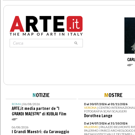
CAR
N
OTIZIE
M
OSTRE
ROMA
| 06/08/2026
Dal 30/07/2026 al 01/11/2026
ARTE.it media partner de "I
VERONA
| CENTRO INTERNAZIONAL
FOTOGRAFIA SCAVI SCALIGERI
GRANDI MAESTRI" di KUBLAI Film
Dorothea Lange
Dal 24/07/2026 al 31/10/2026
PALERMO
| PALAZZO BELMONTE RIS
06/08/2026
PALERMO I PARCO ARCHEOLOGICO 
I Grandi Maestri: da Caravaggio
PAESAGGISTICO VALLE DEI TEMPLI -